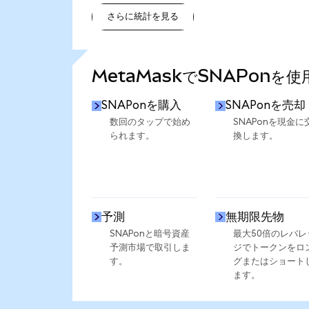
さらに統計を見る
さらに統計を見る
MetaMaskでSNAPonを
SNAPonを購入
SNAPonを売却
数回のタップで始め
SNAPonを現金に
られます。
換します。
予測
無期限先物
SNAPonと暗号資産
最大50倍のレバレ
予測市場で取引しま
ジでトークンをロ
す。
グまたはショート
ます。