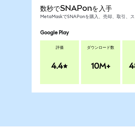
数秒でSNAPonを入手
MetaMaskでSNAPonを購入、売却、取
Google Play
評価
ダウンロード数
4.4
10M+
4