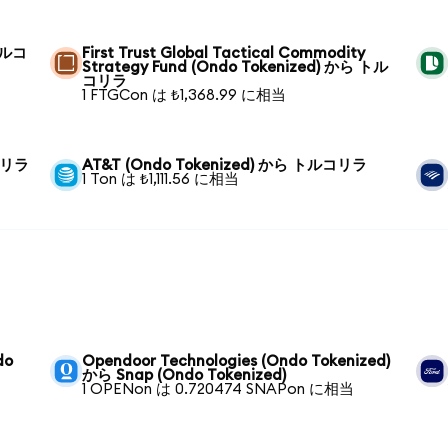
 トルコ
First Trust Global Tactical Commodity
Strategy Fund (Ondo Tokenized) から トル
コリラ
1 FTGCon は ₺1,368.99 に相当
ルコリラ
AT&T (Ondo Tokenized) から トルコリラ
1 Ton は ₺1,111.56 に相当
do
Opendoor Technologies (Ondo Tokenized)
から Snap (Ondo Tokenized)
1 OPENon は 0.720474 SNAPon に相当