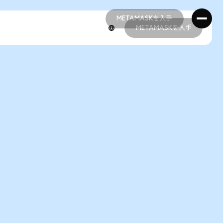
METAMASKを入手
METAMASKを入手
METAMASKを入手
METAMASKを入手