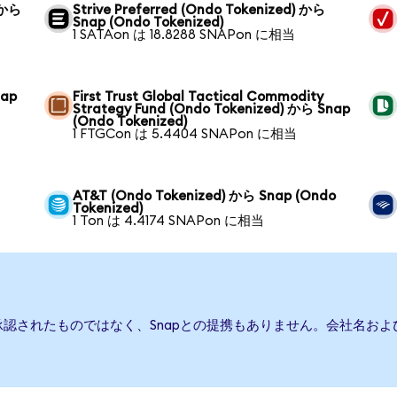
 から
Strive Preferred (Ondo Tokenized) から
Snap (Ondo Tokenized)
1 SATAon は 18.8288 SNAPon に相当
nap
First Trust Global Tactical Commodity
Strategy Fund (Ondo Tokenized) から Snap
(Ondo Tokenized)
1 FTGCon は 5.4404 SNAPon に相当
AT&T (Ondo Tokenized) から Snap (Ondo
Tokenized)
1 Ton は 4.4174 SNAPon に相当
承認されたものではなく、Snapとの提携もありません。会社名お