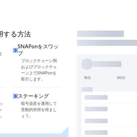
使用する方法
取引
SNAPonをスワッ
プ
交
ブロックチェーン間
およびブロックチェ
ーン上でSNAPonを
15分
30分
取引します。
ステーキング
ッ
暗号資産を運用して
ン
受動的所得を得まし
し
ょう。