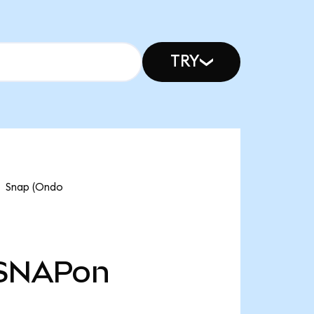
TRY
nap (Ondo
SNAPon