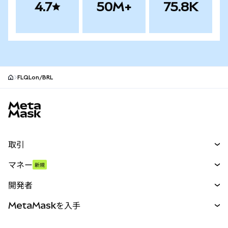
4.7
50M+
75.8K
FLQLon/BRL
MetaMaskサイトフッター
取引
スワップ
マネー
新規
予測
新規
購入
開発者
パーペチュアル
新規
カード
ドキュメントを表示
MetaMaskを入手
RWA
mUSD
新規
ダッシュボード
トランザクションシールド