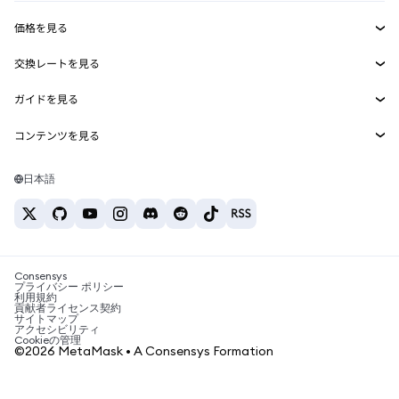
収益化
Smart Accounts Kit
Agent Wallet
新規
価格を見る
埋め込みウォレット
Snaps
ビットコインの価格
交換レートを見る
MetaMask Connect
イーサリアムの価格
報酬
新規
BTC→USD
Solanaの価格
ガイドを見る
Snaps
セキュリティ
ETH→USD
BTCの購入
Shiba Inuの価格
USDT→INR
コンテンツを見る
Web3サービス
サポート
ETHの購入
Pepeの価格
ビットコインウォレット
BTC→USDT
SOLの購入
キャリア
Tetherの価格
Solanaウォレット
日本語
BTC→INR
PEPEの購入
お問い合わせ
USDCの価格
おすすめの暗号資産カード
ETH→USDT
USDTの購入
Chanlinkの価格
おすすめのモバイル暗号資産ウォレット
USDT→PHP
USDCの購入
Polymarketとは？
BTC→EUR
SHIBの購入
Consensys
税制関連ニュース
プライバシー ポリシー
利用規約
BNBの購入
貢献者ライセンス契約
暗号資産の購入方法は？
サイトマップ
アクセシビリティ
ビットコインを売るには？
Cookieの管理
©2026 MetaMask • A Consensys Formation