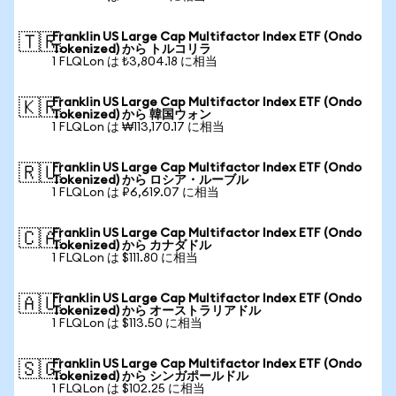
Franklin US Large Cap Multifactor Index ETF (Ondo
🇹🇷
Tokenized) から トルコリラ
1 FLQLon は ₺3,804.18 に相当
Franklin US Large Cap Multifactor Index ETF (Ondo
🇰🇷
Tokenized) から 韓国ウォン
1 FLQLon は ₩113,170.17 に相当
Franklin US Large Cap Multifactor Index ETF (Ondo
🇷🇺
Tokenized) から ロシア・ルーブル
1 FLQLon は ₽6,619.07 に相当
Franklin US Large Cap Multifactor Index ETF (Ondo
🇨🇦
Tokenized) から カナダドル
1 FLQLon は $111.80 に相当
Franklin US Large Cap Multifactor Index ETF (Ondo
🇦🇺
Tokenized) から オーストラリアドル
1 FLQLon は $113.50 に相当
Franklin US Large Cap Multifactor Index ETF (Ondo
🇸🇬
Tokenized) から シンガポールドル
1 FLQLon は $102.25 に相当