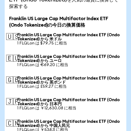
探索する
Franklin US Large Cap Multifactor Index ETF
(Ondo Tokenized)の今日の換算価格
Franklin US Large Cap Multifactor Index ETF (Ondo
🇺🇸
Tokenized) から 米ドル
1 FLQLon は $79.75 に相当
Franklin US Large Cap Multifactor Index ETF (Ondo
🇪🇺
Tokenized) から ユーロ
1 FLQLon は €69.20 に相当
Franklin US Large Cap Multifactor Index ETF (Ondo
🇬🇧
Tokenized) から 英ポンド
1 FLQLon は £59.27 に相当
Franklin US Large Cap Multifactor Index ETF (Ondo
🇯🇵
Tokenized) から 日本円
1 FLQLon は ￥12,630.08 に相当
Franklin US Large Cap Multifactor Index ETF (Ondo
🇨🇳
Tokenized) から 中国人民元
1 FLQLon は ￥538.11 に相当