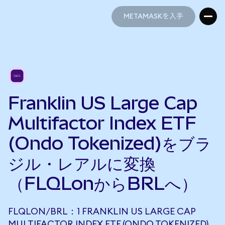
METAMASKを入手
METAMASKを入手
Franklin US Large Cap
Multifactor Index ETF
(Ondo Tokenized)をブラ
ジル・レアルに変換
（FLQLonからBRLへ）
FLQLON/BRL：1 FRANKLIN US LARGE CAP
MULTIFACTOR INDEX ETF (ONDO TOKENIZED)