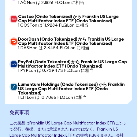
1 ACNon は 2.1826 FLQLon に相当
Costco (Ondo Tokenized) から Franklin US Large
Cap Multifactor Index ETF (Ondo Tokenized)
1 COSTon は 11.9284 FLQLon に相当
DoorDash (Ondo Tokenized) から Franklin US Large
Cap Multifactor Index ETF (Ondo Tokenized)
1 DASHon は 2.6454 FLQLon に相当
PayPal (Ondo Tokenized) から Franklin US Large Cap
Multifactor Index ETF (Ondo Tokenized)
1 PYPLon は 0.739473 FLQLon に相当
Lumentum Holdings (Ondo Tokenized) から Franklin
US Large Cap Multifactor Index ETF (Ondo
Tokenized)
1 LITEon は 10.7086 FLQLon に相当
免責事項
この製品はFranklin US Large Cap Multifactor Index ETFによっ
て発行、後援、または承認されたものではなく、Franklin US
Large Cap Multifactor Index ETFとの提携もありません。会社