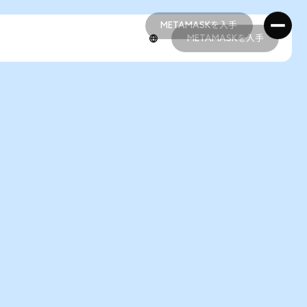
METAMASKを入手
METAMASKを入手
METAMASKを入手
METAMASKを入手