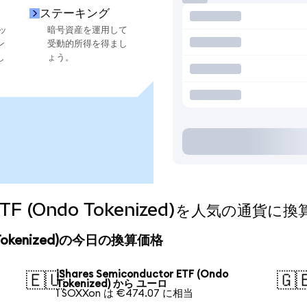
ステーキング
ッ
暗号資産を運用して
ン
受動的所得を得まし
し
ょう。
or ETF (Ondo Tokenized)を人気の通
ndo Tokenized)の今日の換算価格
iShares Semiconductor ETF (Ondo
🇪🇺
🇬
Tokenized) から ユーロ
1 SOXXon は €474.07 に相当