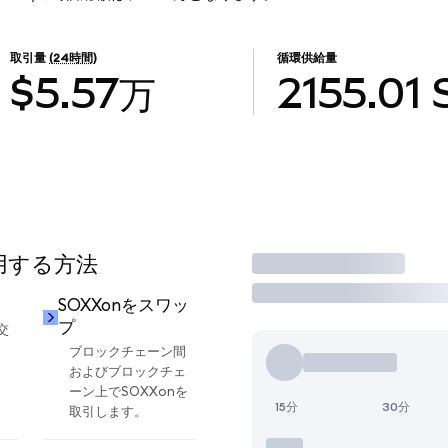
取引量
(24時間)
循環供給量
$5.57万
2155.01
使用する方法
取引
SOXXonをスワッ
プ
交
ブロックチェーン間
およびブロックチェ
ーン上でSOXXonを
15分
30分
取引します。