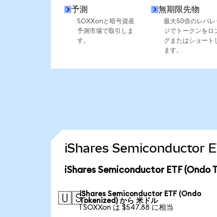
予測
無期限先物
SOXXonと暗号資産
最大50倍のレバレ
予測市場で取引しま
ジでトークンをロ
す。
グまたはショート
ます。
iShares Semiconduct
iShares Semiconductor ETF (O
iShares Semiconductor ETF (Ondo
🇺🇸
Tokenized) から 米ドル
1 SOXXon は $547.88 に相当