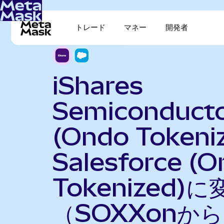
トレード
マネー
開発者
iShares
Semiconduct
(Ondo Tokeni
Salesforce (
Tokenized)に
（SOXXonから