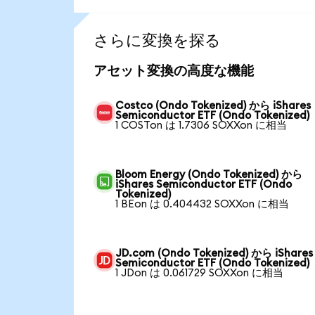
さらに変換を探る
アセット変換の高度な機能
Costco (Ondo Tokenized) から iShares
Semiconductor ETF (Ondo Tokenized)
1 COSTon は 1.7306 SOXXon に相当
Bloom Energy (Ondo Tokenized) から
iShares Semiconductor ETF (Ondo
Tokenized)
1 BEon は 0.404432 SOXXon に相当
JD.com (Ondo Tokenized) から iShares
Semiconductor ETF (Ondo Tokenized)
1 JDon は 0.061729 SOXXon に相当