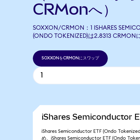
CRMonへ）
SOXXON/CRMON：1 ISHARES SEMIC
(ONDO TOKENIZED)は2.8313 CRM
SOXXONをCRMONにスワップ
iShares Semiconductor
iShares Semiconductor ETF (Ondo T
め、iShares Semiconductor ETF (Ondo 