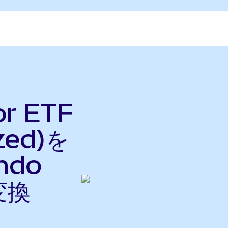
or ETF
zed)を
Ondo
変換