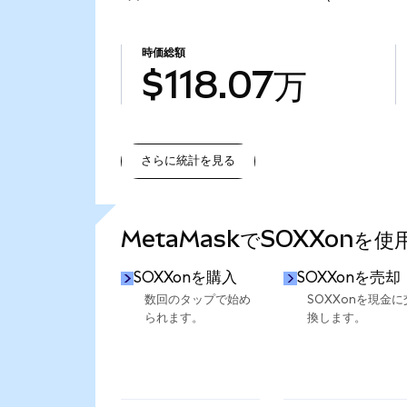
時価総額
$118.07万
さらに統計を見る
さらに統計を見る
MetaMaskでSOXXonを
SOXXonを購入
SOXXonを売却
数回のタップで始め
SOXXonを現金に
られます。
換します。