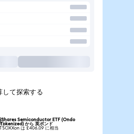
貨に換算して探索する
iShares Semiconductor ETF (Ondo

Tokenized) から 英ポンド
1 SOXXon は £406.09 に相当