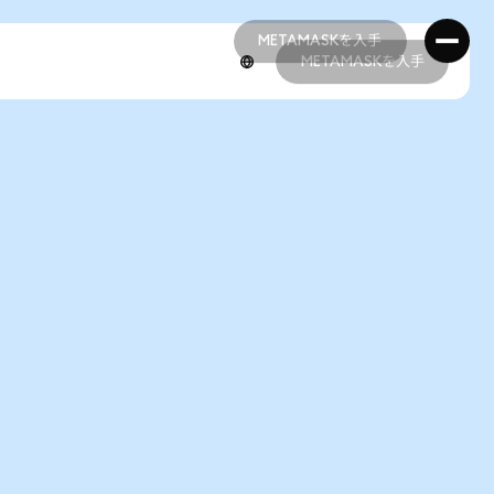
METAMASKを入手
METAMASKを入手
METAMASKを入手
METAMASKを入手