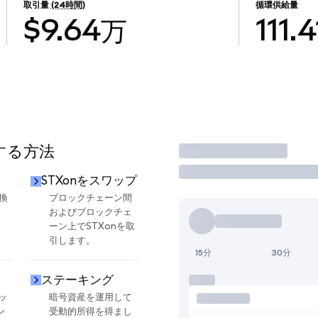
取引量
(24時間)
循環供給量
$9.64万
111.4
用する方法
取引
STXonをスワップ
換
ブロックチェーン間
およびブロックチェ
ーン上でSTXonを取
引します。
15分
30分
ステーキング
ッ
暗号資産を運用して
ン
受動的所得を得まし