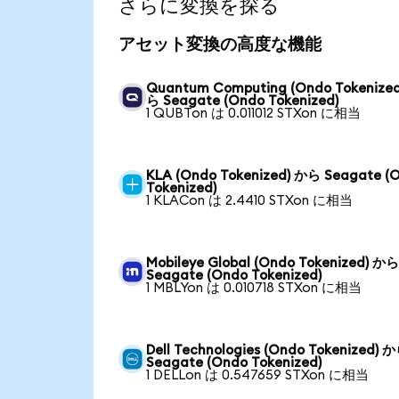
さらに変換を探る
アセット変換の高度な機能
Quantum Computing (Ondo Tokenize
ら Seagate (Ondo Tokenized)
1 QUBTon は 0.011012 STXon に相当
KLA (Ondo Tokenized) から Seagate (
Tokenized)
1 KLACon は 2.4410 STXon に相当
Mobileye Global (Ondo Tokenized) か
Seagate (Ondo Tokenized)
1 MBLYon は 0.010718 STXon に相当
Dell Technologies (Ondo Tokenized) 
Seagate (Ondo Tokenized)
1 DELLon は 0.547659 STXon に相当