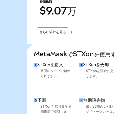
時価総額
$9.07万
さらに統計を見る
さらに統計を見る
MetaMaskでSTXonを使
STXonを購入
STXonを売却
数回のタップで始め
STXonを現金に交
られます。
します。
予測
無期限先物
STXonと暗号資産予
最大50倍のレバレ
測市場で取引しま
ジでトークンをロ