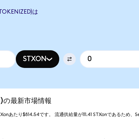
TOKENIZED)は
STXON
zed)の最新市場情報
STXonあたり$814.54です。 流通供給量が111.41 STXonであるため、Sea