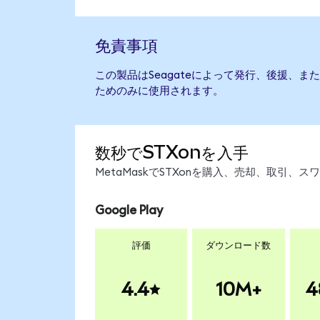
免責事項
この製品はSeagateによって発行、後援、
ためのみに使用されます。
数秒でSTXonを入手
MetaMaskでSTXonを購入、売却、取引
Google Play
評価
ダウンロード数
4.4
10M+
4