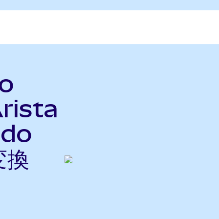
o
rista
ndo
変換