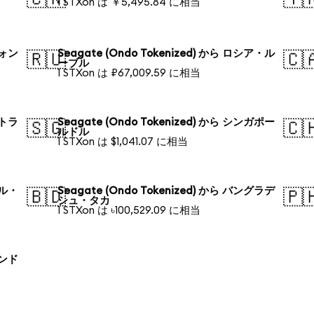
1 STXon は ￥5,495.84 に相当
ウォン
Seagate (Ondo Tokenized) から ロシア・ル
🇷🇺
🇨
ーブル
1 STXon は ₽67,009.59 に相当
ストラ
Seagate (Ondo Tokenized) から シンガポー
🇸🇬
🇨
ルドル
1 STXon は $1,041.07 に相当
ジル・
Seagate (Ondo Tokenized) から バングラデ
🇧🇩
🇵
シュ・タカ
1 STXon は ৳100,529.09 に相当
ランド