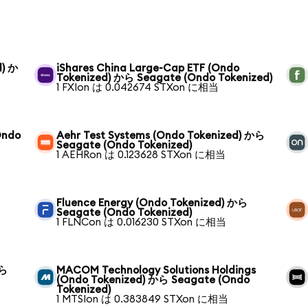
d) か
iShares China Large-Cap ETF (Ondo
Tokenized) から Seagate (Ondo Tokenized)
1 FXIon は 0.042674 STXon に相当
Ondo
Aehr Test Systems (Ondo Tokenized) から
Seagate (Ondo Tokenized)
1 AEHRon は 0.123628 STXon に相当
ら
Fluence Energy (Ondo Tokenized) から
Seagate (Ondo Tokenized)
1 FLNCon は 0.016230 STXon に相当
から
MACOM Technology Solutions Holdings
(Ondo Tokenized) から Seagate (Ondo
Tokenized)
1 MTSIon は 0.383849 STXon に相当