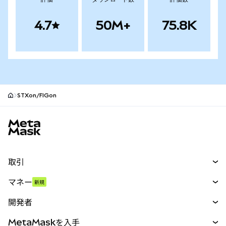
4.7
50M+
75.8K
STXon/FIGon
MetaMaskサイトフッター
取引
スワップ
マネー
新規
予測
新規
購入
開発者
パーペチュアル
新規
カード
ドキュメントを表示
MetaMaskを入手