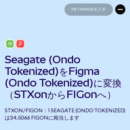
METAMASKを入手
METAMASKを入手
Seagate (Ondo
Tokenized)をFigma
(Ondo Tokenized)に変換
（STXonからFIGonへ）
STXON/FIGON：1 SEAGATE (ONDO TOKENIZED)
は34.5066 FIGONに相当します