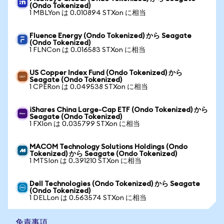
(Ondo Tokenized)
1 MBLYon は 0.010894 STXon に相当
Fluence Energy (Ondo Tokenized) から Seagate
(Ondo Tokenized)
1 FLNCon は 0.016583 STXon に相当
US Copper Index Fund (Ondo Tokenized) から
Seagate (Ondo Tokenized)
1 CPERon は 0.049538 STXon に相当
iShares China Large-Cap ETF (Ondo Tokenized) から
Seagate (Ondo Tokenized)
1 FXIon は 0.035799 STXon に相当
MACOM Technology Solutions Holdings (Ondo
Tokenized) から Seagate (Ondo Tokenized)
1 MTSIon は 0.391210 STXon に相当
Dell Technologies (Ondo Tokenized) から Seagate
(Ondo Tokenized)
1 DELLon は 0.563574 STXon に相当
免責事項