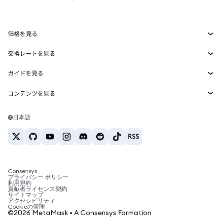
RWA
mUSD
新規
ダッシュボード
トランザクションシールド
収益化
Smart Accounts Kit
Agent Wallet
新規
価格を見る
埋め込みウォレット
Snaps
ビットコインの価格
交換レートを見る
MetaMask Connect
イーサリアムの価格
報酬
新規
BTC→USD
Solanaの価格
ガイドを見る
Snaps
セキュリティ
ETH→USD
BTCの購入
Shiba Inuの価格
USDT→INR
コンテンツを見る
Web3サービス
サポート
ETHの購入
Pepeの価格
ビットコインウォレット
BTC→USDT
SOLの購入
キャリア
Tetherの価格
Solanaウォレット
日本語
BTC→INR
PEPEの購入
お問い合わせ
USDCの価格
おすすめの暗号資産カード
ETH→USDT
USDTの購入
Chanlinkの価格
おすすめのモバイル暗号資産ウォレット
USDT→PHP
USDCの購入
Polymarketとは？
BTC→EUR
SHIBの購入
Consensys
税制関連ニュース
プライバシー ポリシー
利用規約
BNBの購入
貢献者ライセンス契約
暗号資産の購入方法は？
サイトマップ
アクセシビリティ
ビットコインを売るには？
Cookieの管理
©2026 MetaMask • A Consensys Formation