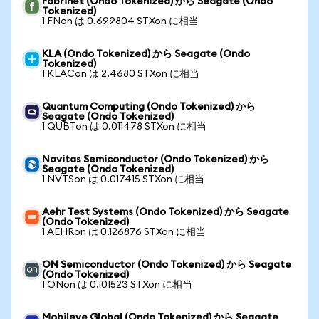
Fabrinet (Ondo Tokenized) から Seagate (Ondo
Tokenized)
1 FNon は 0.699804 STXon に相当
KLA (Ondo Tokenized) から Seagate (Ondo
Tokenized)
1 KLACon は 2.4680 STXon に相当
Quantum Computing (Ondo Tokenized) から
Seagate (Ondo Tokenized)
1 QUBTon は 0.011478 STXon に相当
Navitas Semiconductor (Ondo Tokenized) から
Seagate (Ondo Tokenized)
1 NVTSon は 0.017415 STXon に相当
Aehr Test Systems (Ondo Tokenized) から Seagate
(Ondo Tokenized)
1 AEHRon は 0.126876 STXon に相当
ON Semiconductor (Ondo Tokenized) から Seagate
(Ondo Tokenized)
1 ONon は 0.101523 STXon に相当
Mobileye Global (Ondo Tokenized) から Seagate