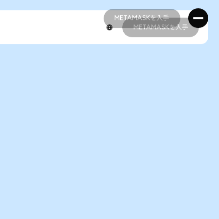
METAMASKを入手
METAMASKを入手
METAMASKを入手
METAMASKを入手