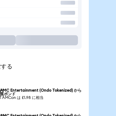
索する
AMC Entertainment (Ondo Tokenized) から

英ポンド
1 AMCon は £1.98 に相当
AMC Entertainment (Ondo Tokenized) から