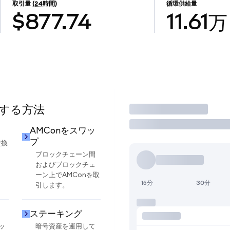
取引量
(24時間)
循環供給量
$877.74
11.61万
用する方法
取引
AMConをスワッ
プ
交換
ブロックチェーン間
およびブロックチェ
ーン上でAMConを取
15分
30分
引します。
ステーキング
ッ
暗号資産を運用して