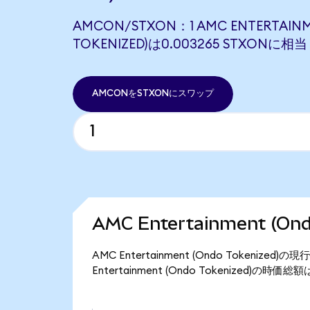
AMCON/STXON：1 AMC ENTERTAINM
TOKENIZED)は0.003265 STXONに
AMCONをSTXONにスワップ
AMC Entertainment (O
AMC Entertainment (Ondo Tokeni
Entertainment (Ondo Tokenized)の時