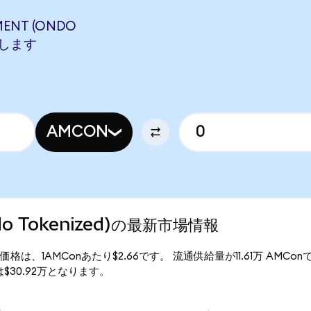
ENT (ONDO
相当します
AMCON
ndo Tokenized)の最新市場情報
zed)の現行価格は、1AMConあたり$2.66です。 流通供給量が11.61万 AM
価総額は$30.92万となります。