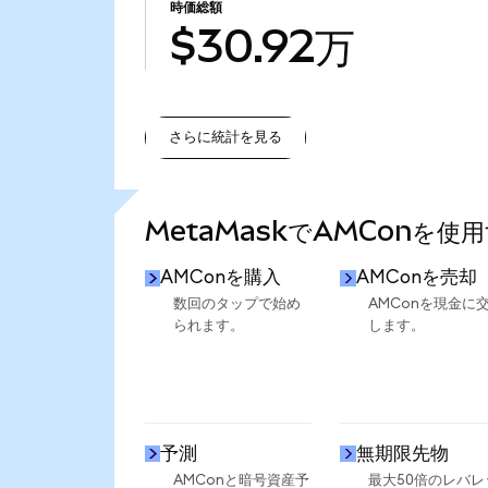
時価総額
$30.92万
さらに統計を見る
さらに統計を見る
MetaMaskでAMConを使
AMConを購入
AMConを売却
数回のタップで始め
AMConを現金に
られます。
します。
予測
無期限先物
AMConと暗号資産予
最大50倍のレバレ