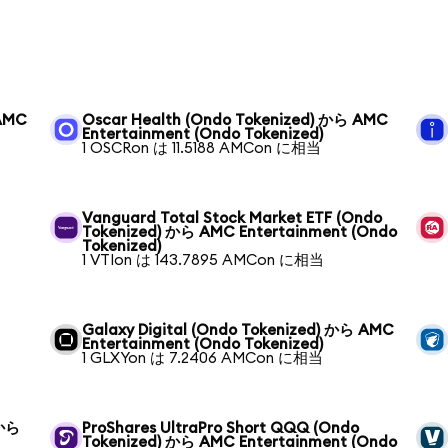
 AMC
Oscar Health (Ondo Tokenized) から AMC
Entertainment (Ondo Tokenized)
1 OSCRon は 11.5188 AMCon に相当
Vanguard Total Stock Market ETF (Ondo
Tokenized) から AMC Entertainment (Ondo
Tokenized)
1 VTIon は 143.7895 AMCon に相当
Galaxy Digital (Ondo Tokenized) から AMC
Entertainment (Ondo Tokenized)
1 GLXYon は 7.2406 AMCon に相当
 から
ProShares UltraPro Short QQQ (Ondo
Tokenized) から AMC Entertainment (Ondo