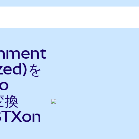
inment
zed)を
o
変換
TXon