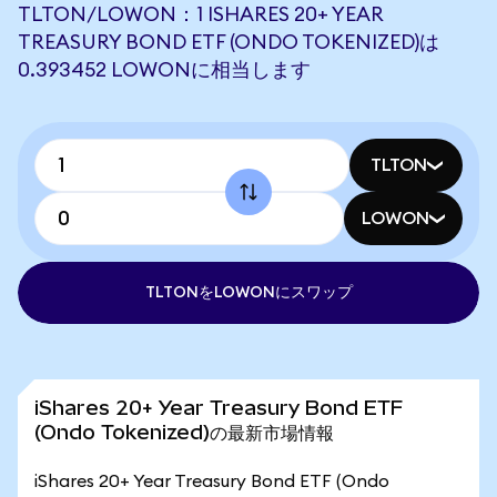
TLTON/LOWON：1 ISHARES 20+ YEAR
TREASURY BOND ETF (ONDO TOKENIZED)は
0.393452 LOWONに相当します
TLTON
LOWON
TLTONをLOWONにスワップ
iShares 20+ Year Treasury Bond ETF
(Ondo Tokenized)の最新市場情報
iShares 20+ Year Treasury Bond ETF (Ondo