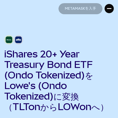
METAMASKを入手
METAMASKを入手
iShares 20+ Year
Treasury Bond ETF
(Ondo Tokenized)を
Lowe's (Ondo
Tokenized)に変換
（TLTonからLOWonへ）