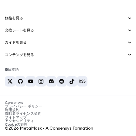
ダッシュボード
トランザクションシールド
収益化
Smart Accounts Kit
Agent Wallet
新規
価格を見る
埋め込みウォレット
Snaps
ビットコインの価格
交換レートを見る
MetaMask Connect
イーサリアムの価格
報酬
新規
BTC→USD
Solanaの価格
ガイドを見る
Snaps
セキュリティ
ETH→USD
BTCの購入
Shiba Inuの価格
USDT→INR
コンテンツを見る
Web3サービス
サポート
ETHの購入
Pepeの価格
ビットコインウォレット
BTC→USDT
SOLの購入
キャリア
Tetherの価格
Solanaウォレット
日本語
BTC→INR
PEPEの購入
お問い合わせ
USDCの価格
おすすめの暗号資産カード
ETH→USDT
USDTの購入
Chanlinkの価格
おすすめのモバイル暗号資産ウォレット
USDT→PHP
USDCの購入
Polymarketとは？
BTC→EUR
SHIBの購入
Consensys
税制関連ニュース
プライバシー ポリシー
利用規約
BNBの購入
貢献者ライセンス契約
暗号資産の購入方法は？
サイトマップ
アクセシビリティ
ビットコインを売るには？
Cookieの管理
©2026 MetaMask • A Consensys Formation