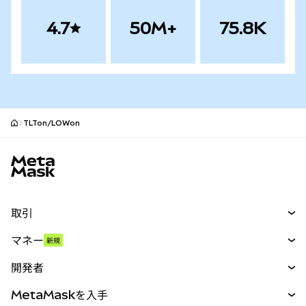
4.7
50M+
75.8K
TLTon/LOWon
MetaMaskサイトフッター
取引
スワップ
マネー
新規
予測
新規
購入
開発者
パーペチュアル
新規
カード
ドキュメントを表示
MetaMaskを入手
RWA
mUSD
新規