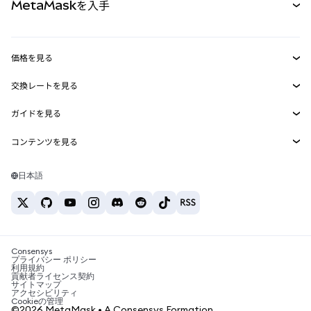
MetaMaskを入手
RWA
mUSD
新規
ダッシュボード
トランザクションシールド
収益化
Smart Accounts Kit
Agent Wallet
新規
価格を見る
埋め込みウォレット
Snaps
ビットコインの価格
交換レートを見る
MetaMask Connect
イーサリアムの価格
報酬
新規
BTC→USD
Solanaの価格
ガイドを見る
Snaps
セキュリティ
ETH→USD
BTCの購入
Shiba Inuの価格
USDT→INR
コンテンツを見る
Web3サービス
サポート
ETHの購入
Pepeの価格
ビットコインウォレット
BTC→USDT
SOLの購入
キャリア
Tetherの価格
Solanaウォレット
日本語
BTC→INR
PEPEの購入
お問い合わせ
USDCの価格
おすすめの暗号資産カード
ETH→USDT
USDTの購入
Chanlinkの価格
おすすめのモバイル暗号資産ウォレット
USDT→PHP
USDCの購入
Polymarketとは？
BTC→EUR
SHIBの購入
Consensys
税制関連ニュース
プライバシー ポリシー
利用規約
BNBの購入
貢献者ライセンス契約
暗号資産の購入方法は？
サイトマップ
アクセシビリティ
ビットコインを売るには？
Cookieの管理
©2026 MetaMask • A Consensys Formation