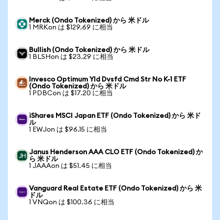
Merck (Ondo Tokenized) から 米ドル
1 MRKon は $129.69 に相当
Bullish (Ondo Tokenized) から 米ドル
1 BLSHon は $23.29 に相当
Invesco Optimum Yld Dvsfd Cmd Str No K-1 ETF
(Ondo Tokenized) から 米ドル
1 PDBCon は $17.20 に相当
iShares MSCI Japan ETF (Ondo Tokenized) から 米ド
ル
1 EWJon は $96.15 に相当
Janus Henderson AAA CLO ETF (Ondo Tokenized) か
ら 米ドル
1 JAAAon は $51.45 に相当
Vanguard Real Estate ETF (Ondo Tokenized) から 米
ドル
1 VNQon は $100.36 に相当