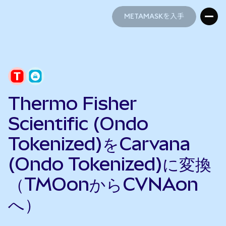
METAMASKを入手
METAMASKを入手
Thermo Fisher
Scientific (Ondo
Tokenized)をCarvana
(Ondo Tokenized)に変換
（TMOonからCVNAon
へ）