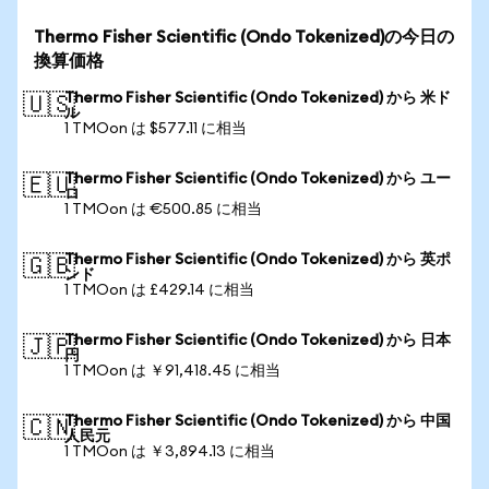
Thermo Fisher Scientific (Ondo Tokenized)の今日の
換算価格
Thermo Fisher Scientific (Ondo Tokenized) から 米ド
🇺🇸
ル
1 TMOon は $577.11 に相当
Thermo Fisher Scientific (Ondo Tokenized) から ユー
🇪🇺
ロ
1 TMOon は €500.85 に相当
Thermo Fisher Scientific (Ondo Tokenized) から 英ポ
🇬🇧
ンド
1 TMOon は £429.14 に相当
Thermo Fisher Scientific (Ondo Tokenized) から 日本
🇯🇵
円
1 TMOon は ￥91,418.45 に相当
Thermo Fisher Scientific (Ondo Tokenized) から 中国
🇨🇳
人民元
1 TMOon は ￥3,894.13 に相当