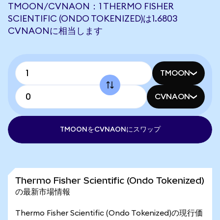
TMOON/CVNAON：1 THERMO FISHER
SCIENTIFIC (ONDO TOKENIZED)は1.6803
CVNAONに相当します
TMOON
CVNAON
TMOONをCVNAONにスワップ
Thermo Fisher Scientific (Ondo Tokenized)
の最新市場情報
Thermo Fisher Scientific (Ondo Tokenized)の現行価