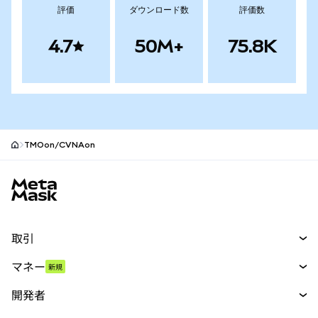
評価
ダウンロード数
評価数
4.7
50M+
75.8K
TMOon/CVNAon
MetaMaskサイトフッター
取引
スワップ
マネー
新規
予測
新規
購入
開発者
パーペチュアル
新規
カード
ドキュメントを表示