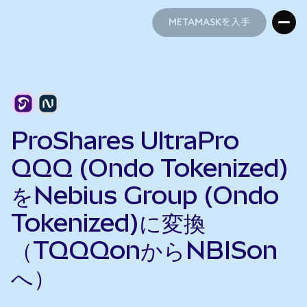
METAMASKを入手
METAMASKを入手
ProShares UltraPro
QQQ (Ondo Tokenized)
をNebius Group (Ondo
Tokenized)に変換
（TQQQonからNBISon
へ）