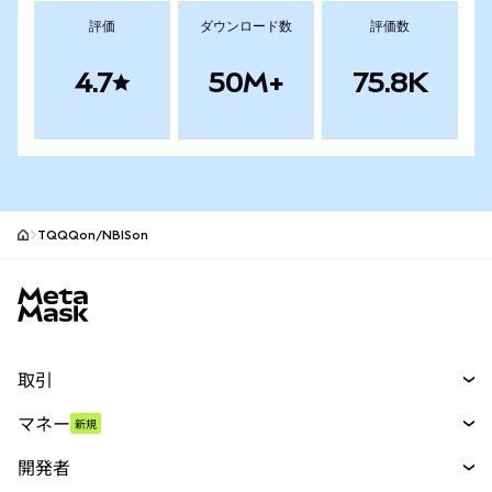
評価
ダウンロード数
評価数
4.7
50M+
75.8K
TQQQon/NBISon
MetaMaskサイトフッター
取引
スワップ
マネー
新規
予測
新規
購入
開発者
パーペチュアル
新規
カード
ドキュメントを表示