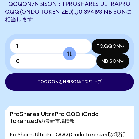
TQQQON/NBISON：1 PROSHARES ULTRAPRO
QQQ (ONDO TOKENIZED)は0.394193 NBISONに
相当します
TQQQON
NBISON
TQQQONをNBISONにスワップ
ProShares UltraPro QQQ (Ondo
Tokenized)の最新市場情報
ProShares UltraPro QQQ (Ondo Tokenized)の現行