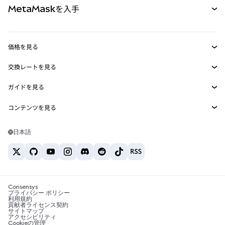
MetaMaskを入手
RWA
mUSD
新規
ダッシュボード
トランザクションシールド
収益化
Smart Accounts Kit
Agent Wallet
新規
価格を見る
埋め込みウォレット
Snaps
ビットコインの価格
交換レートを見る
MetaMask Connect
イーサリアムの価格
報酬
新規
BTC→USD
Solanaの価格
ガイドを見る
Snaps
セキュリティ
ETH→USD
BTCの購入
Shiba Inuの価格
USDT→INR
コンテンツを見る
Web3サービス
サポート
ETHの購入
Pepeの価格
ビットコインウォレット
BTC→USDT
SOLの購入
キャリア
Tetherの価格
Solanaウォレット
日本語
BTC→INR
PEPEの購入
お問い合わせ
USDCの価格
おすすめの暗号資産カード
ETH→USDT
USDTの購入
Chanlinkの価格
おすすめのモバイル暗号資産ウォレット
USDT→PHP
USDCの購入
Polymarketとは？
BTC→EUR
SHIBの購入
Consensys
税制関連ニュース
プライバシー ポリシー
利用規約
BNBの購入
貢献者ライセンス契約
暗号資産の購入方法は？
サイトマップ
アクセシビリティ
ビットコインを売るには？
Cookieの管理