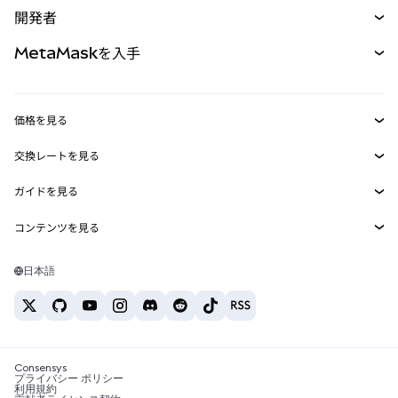
購入
開発者
パーペチュアル
新規
カード
ドキュメントを表示
MetaMaskを入手
RWA
mUSD
新規
ダッシュボード
トランザクションシールド
収益化
Smart Accounts Kit
Agent Wallet
新規
価格を見る
埋め込みウォレット
Snaps
ビットコインの価格
交換レートを見る
MetaMask Connect
イーサリアムの価格
報酬
新規
BTC→USD
Solanaの価格
ガイドを見る
Snaps
セキュリティ
ETH→USD
BTCの購入
Shiba Inuの価格
USDT→INR
コンテンツを見る
Web3サービス
サポート
ETHの購入
Pepeの価格
ビットコインウォレット
BTC→USDT
SOLの購入
キャリア
Tetherの価格
Solanaウォレット
日本語
BTC→INR
PEPEの購入
お問い合わせ
USDCの価格
おすすめの暗号資産カード
ETH→USDT
USDTの購入
Chanlinkの価格
おすすめのモバイル暗号資産ウォレット
USDT→PHP
USDCの購入
Polymarketとは？
BTC→EUR
SHIBの購入
Consensys
税制関連ニュース
プライバシー ポリシー
利用規約
BNBの購入