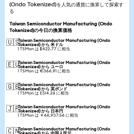
(Ondo Tokenized)を人気の通貨に換算して探索す
る
Taiwan Semiconductor Manufacturing (Ondo
Tokenized)の今日の換算価格
Taiwan Semiconductor Manufacturing (Ondo
🇺🇸
Tokenized) から 米ドル
1 TSMon は $422.77 に相当
Taiwan Semiconductor Manufacturing (Ondo
🇪🇺
Tokenized) から ユーロ
1 TSMon は €366.91 に相当
Taiwan Semiconductor Manufacturing (Ondo
🇬🇧
Tokenized) から 英ポンド
1 TSMon は £314.26 に相当
Taiwan Semiconductor Manufacturing (Ondo
🇯🇵
Tokenized) から 日本円
1 TSMon は ￥66,937.56 に相当
Taiwan Semiconductor Manufacturing (Ondo
🇨🇳
Tokenized) から 中国人民元