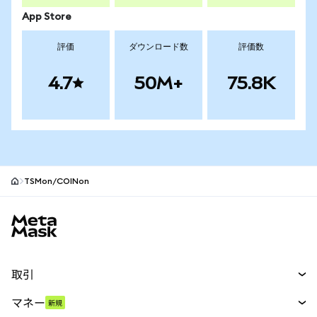
App Store
評価
ダウンロード数
評価数
4.7
50M+
75.8K
TSMon/COINon
MetaMaskサイトフッター
取引
スワップ
マネー
新規
予測
新規