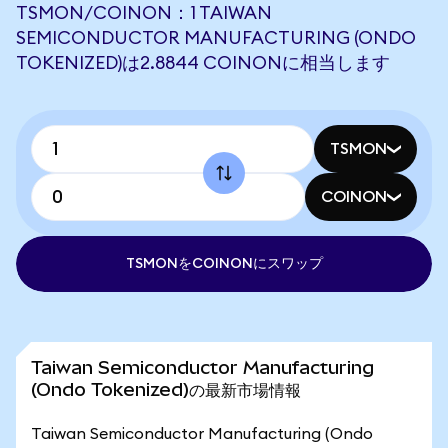
TSMON/COINON：1 TAIWAN
SEMICONDUCTOR MANUFACTURING (ONDO
TOKENIZED)は2.8844 COINONに相当します
TSMON
COINON
TSMONをCOINONにスワップ
Taiwan Semiconductor Manufacturing
(Ondo Tokenized)の最新市場情報
Taiwan Semiconductor Manufacturing (Ondo