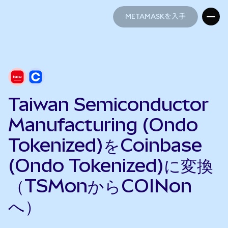
METAMASKを入手
METAMASKを入手
Taiwan Semiconductor
Manufacturing (Ondo
Tokenized)をCoinbase
(Ondo Tokenized)に変換
（TSMonからCOINon
へ）