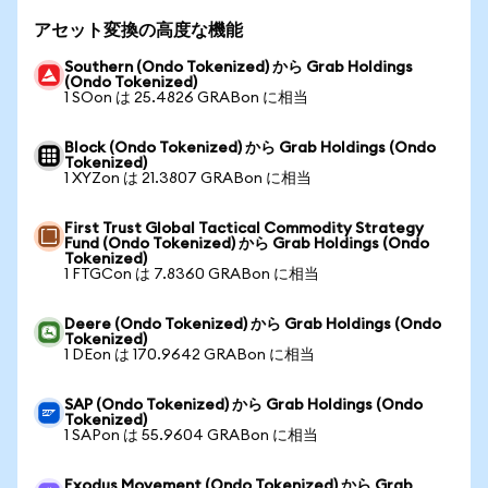
アセット変換の高度な機能
Southern (Ondo Tokenized) から Grab Holdings
(Ondo Tokenized)
1 SOon は 25.4826 GRABon に相当
Block (Ondo Tokenized) から Grab Holdings (Ondo
Tokenized)
1 XYZon は 21.3807 GRABon に相当
First Trust Global Tactical Commodity Strategy
Fund (Ondo Tokenized) から Grab Holdings (Ondo
Tokenized)
1 FTGCon は 7.8360 GRABon に相当
Deere (Ondo Tokenized) から Grab Holdings (Ondo
Tokenized)
1 DEon は 170.9642 GRABon に相当
SAP (Ondo Tokenized) から Grab Holdings (Ondo
Tokenized)
1 SAPon は 55.9604 GRABon に相当
Exodus Movement (Ondo Tokenized) から Grab