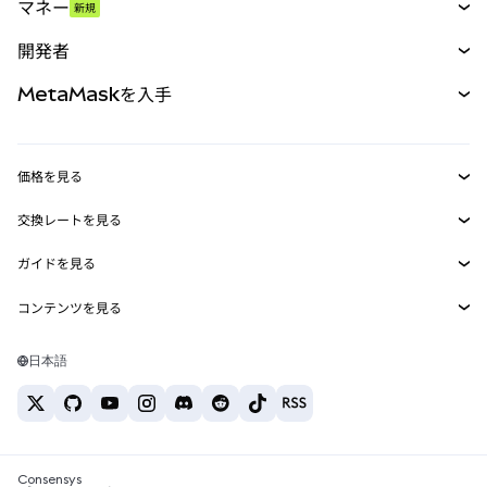
マネー
新規
予測
新規
購入
開発者
パーペチュアル
新規
カード
ドキュメントを表示
MetaMaskを入手
RWA
mUSD
新規
ダッシュボード
トランザクションシールド
収益化
Smart Accounts Kit
Agent Wallet
新規
価格を見る
埋め込みウォレット
Snaps
ビットコインの価格
交換レートを見る
MetaMask Connect
イーサリアムの価格
報酬
新規
BTC→USD
Solanaの価格
ガイドを見る
Snaps
セキュリティ
ETH→USD
BTCの購入
Shiba Inuの価格
USDT→INR
コンテンツを見る
Web3サービス
サポート
ETHの購入
Pepeの価格
ビットコインウォレット
BTC→USDT
SOLの購入
キャリア
Tetherの価格
Solanaウォレット
日本語
BTC→INR
PEPEの購入
お問い合わせ
USDCの価格
おすすめの暗号資産カード
ETH→USDT
USDTの購入
Chanlinkの価格
おすすめのモバイル暗号資産ウォレット
USDT→PHP
USDCの購入
Polymarketとは？
BTC→EUR
SHIBの購入
Consensys