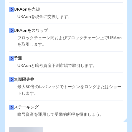
URAonを売却
URAonを現金に交換します。
URAonをスワップ
ブロックチェーン間およびブロックチェーン上でURAon
を取引します。
予測
URAonと暗号資産予測市場で取引します。
無期限先物
最大50倍のレバレッジでトークンをロングまたはショー
トします。
ステーキング
暗号資産を運用して受動的所得を得ましょう。
取引