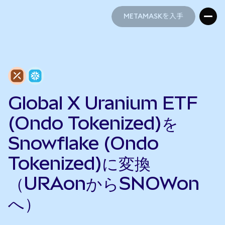
METAMASKを入手
METAMASKを入手
Global X Uranium ETF
(Ondo Tokenized)を
Snowflake (Ondo
Tokenized)に変換
（URAonからSNOWon
へ）