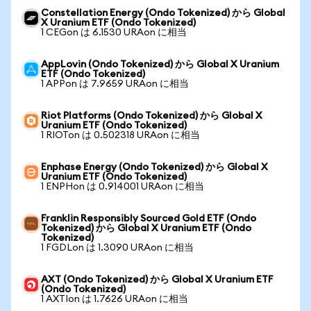
Constellation Energy (Ondo Tokenized) から Global
X Uranium ETF (Ondo Tokenized)
1 CEGon は 6.1530 URAon に相当
AppLovin (Ondo Tokenized) から Global X Uranium
ETF (Ondo Tokenized)
1 APPon は 7.9659 URAon に相当
Riot Platforms (Ondo Tokenized) から Global X
Uranium ETF (Ondo Tokenized)
1 RIOTon は 0.502318 URAon に相当
Enphase Energy (Ondo Tokenized) から Global X
Uranium ETF (Ondo Tokenized)
1 ENPHon は 0.914001 URAon に相当
Franklin Responsibly Sourced Gold ETF (Ondo
Tokenized) から Global X Uranium ETF (Ondo
Tokenized)
1 FGDLon は 1.3090 URAon に相当
AXT (Ondo Tokenized) から Global X Uranium ETF
(Ondo Tokenized)
1 AXTIon は 1.7626 URAon に相当