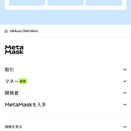
URAon/SNOWon
MetaMaskサイトフッター
取引
スワップ
マネー
新規
予測
新規
購入
開発者
パーペチュアル
新規
カード
ドキュメントを表示
MetaMaskを入手
RWA
mUSD
新規
ダッシュボード
トランザクションシールド
収益化
Smart Accounts Kit
Agent Wallet
新規
価格を見る
埋め込みウォレット