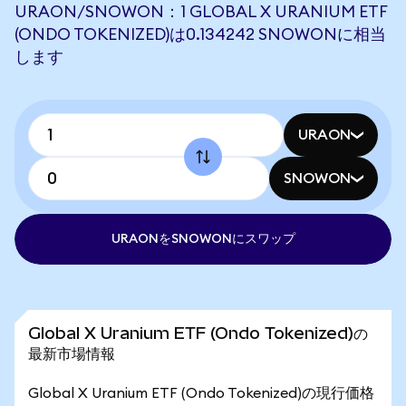
URAON/SNOWON：1 GLOBAL X URANIUM ETF
(ONDO TOKENIZED)は0.134242 SNOWONに相当
します
URAON
SNOWON
URAONをSNOWONにスワップ
Global X Uranium ETF (Ondo Tokenized)の
最新市場情報
Global X Uranium ETF (Ondo Tokenized)の現行価格