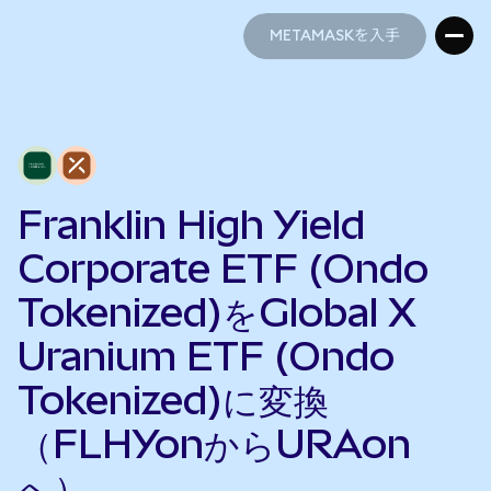
METAMASKを入手
METAMASKを入手
Franklin High Yield
Corporate ETF (Ondo
Tokenized)をGlobal X
Uranium ETF (Ondo
Tokenized)に変換
（FLHYonからURAon
へ）