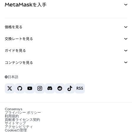
MetaMaskを入手
RWA
mUSD
新規
ダッシュボード
トランザクションシールド
収益化
Smart Accounts Kit
Agent Wallet
新規
価格を見る
埋め込みウォレット
Snaps
ビットコインの価格
交換レートを見る
MetaMask Connect
イーサリアムの価格
報酬
新規
BTC→USD
Solanaの価格
ガイドを見る
Snaps
セキュリティ
ETH→USD
BTCの購入
Shiba Inuの価格
USDT→INR
コンテンツを見る
Web3サービス
サポート
ETHの購入
Pepeの価格
ビットコインウォレット
BTC→USDT
SOLの購入
キャリア
Tetherの価格
Solanaウォレット
日本語
BTC→INR
PEPEの購入
お問い合わせ
USDCの価格
おすすめの暗号資産カード
ETH→USDT
USDTの購入
Chanlinkの価格
おすすめのモバイル暗号資産ウォレット
USDT→PHP
USDCの購入
Polymarketとは？
BTC→EUR
SHIBの購入
Consensys
税制関連ニュース
プライバシー ポリシー
利用規約
BNBの購入
貢献者ライセンス契約
暗号資産の購入方法は？
サイトマップ
アクセシビリティ
ビットコインを売るには？
Cookieの管理