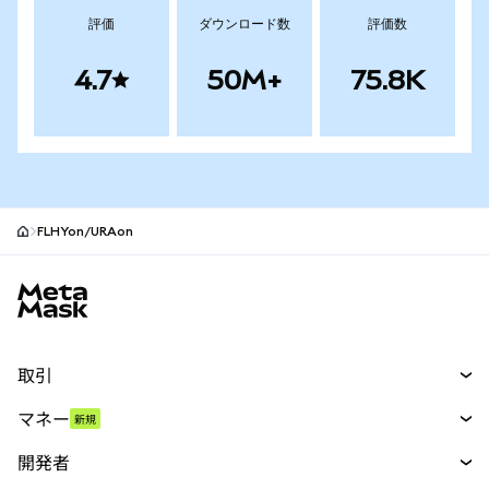
評価
ダウンロード数
評価数
4.7
50M+
75.8K
FLHYon/URAon
MetaMaskサイトフッター
取引
スワップ
マネー
新規
予測
新規
購入
開発者
パーペチュアル
新規
カード
ドキュメントを表示