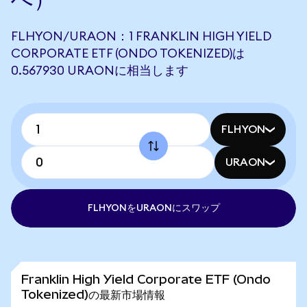
FLHYON/URAON：1 FRANKLIN HIGH YIELD
CORPORATE ETF (ONDO TOKENIZED)は
0.567930 URAONに相当します
FLHYON
URAON
FLHYONをURAONにスワップ
Franklin High Yield Corporate ETF (Ondo
Tokenized)の最新市場情報