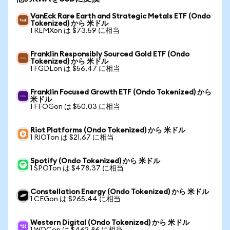
VanEck Rare Earth and Strategic Metals ETF (Ondo
Tokenized) から 米ドル
1 REMXon は $73.59 に相当
Franklin Responsibly Sourced Gold ETF (Ondo
Tokenized) から 米ドル
1 FGDLon は $56.47 に相当
Franklin Focused Growth ETF (Ondo Tokenized) から
米ドル
1 FFOGon は $50.03 に相当
Riot Platforms (Ondo Tokenized) から 米ドル
1 RIOTon は $21.67 に相当
Spotify (Ondo Tokenized) から 米ドル
1 SPOTon は $478.37 に相当
Constellation Energy (Ondo Tokenized) から 米ドル
1 CEGon は $265.44 に相当
Western Digital (Ondo Tokenized) から 米ドル