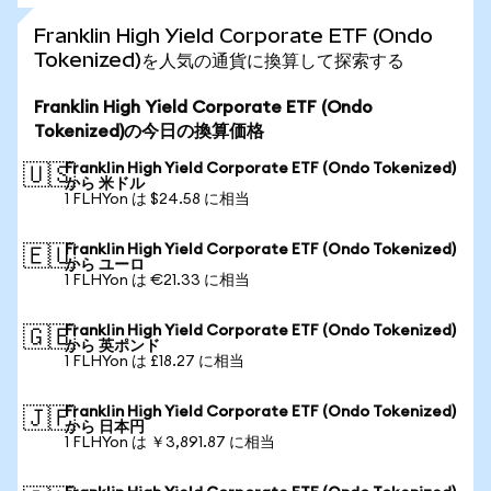
Franklin High Yield Corporate ETF (Ondo
Tokenized)を人気の通貨に換算して探索する
Franklin High Yield Corporate ETF (Ondo
Tokenized)の今日の換算価格
Franklin High Yield Corporate ETF (Ondo Tokenized)
🇺🇸
から 米ドル
1 FLHYon は $24.58 に相当
Franklin High Yield Corporate ETF (Ondo Tokenized)
🇪🇺
から ユーロ
1 FLHYon は €21.33 に相当
Franklin High Yield Corporate ETF (Ondo Tokenized)
🇬🇧
から 英ポンド
1 FLHYon は £18.27 に相当
Franklin High Yield Corporate ETF (Ondo Tokenized)
🇯🇵
から 日本円
1 FLHYon は ￥3,891.87 に相当