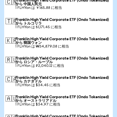
Franklin High Yield Corporate ETF (Ondo Tokenized)
🇨🇳
から 中国人民元
1 FLHYon は ￥165.88 に相当
Franklin High Yield Corporate ETF (Ondo Tokenized)
🇹🇷
から トルコリラ
1 FLHYon は ₺1,171.45 に相当
Franklin High Yield Corporate ETF (Ondo Tokenized)
🇰🇷
から 韓国ウォン
1 FLHYon は ₩34,879.08 に相当
Franklin High Yield Corporate ETF (Ondo Tokenized)
🇷🇺
から ロシア・ルーブル
1 FLHYon は ₽2,040.12 に相当
Franklin High Yield Corporate ETF (Ondo Tokenized)
🇨🇦
から カナダドル
1 FLHYon は $34.45 に相当
Franklin High Yield Corporate ETF (Ondo Tokenized)
🇦🇺
から オーストラリアドル
1 FLHYon は $34.97 に相当
Franklin High Yield Corporate ETF (Ondo Tokenized)