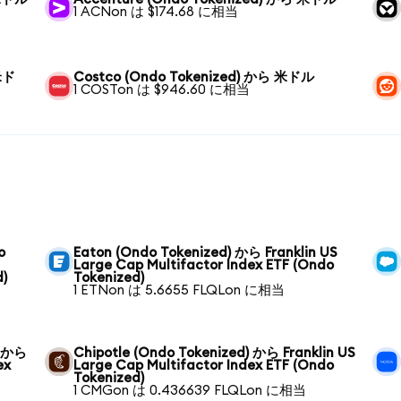
1 ACNon は $174.68 に相当
 米ド
Costco (Ondo Tokenized) から 米ドル
1 COSTon は $946.60 に相当
o
Eaton (Ondo Tokenized) から Franklin US
Large Cap Multifactor Index ETF (Ondo
d)
Tokenized)
1 ETNon は 5.6655 FLQLon に相当
) から
Chipotle (Ondo Tokenized) から Franklin US
ex
Large Cap Multifactor Index ETF (Ondo
Tokenized)
1 CMGon は 0.436639 FLQLon に相当