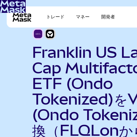
トレード
マネー
開発者
Franklin US L
Cap Multifact
ETF (Ondo
Tokenized)をV
(Ondo Token
換（FLQLonか