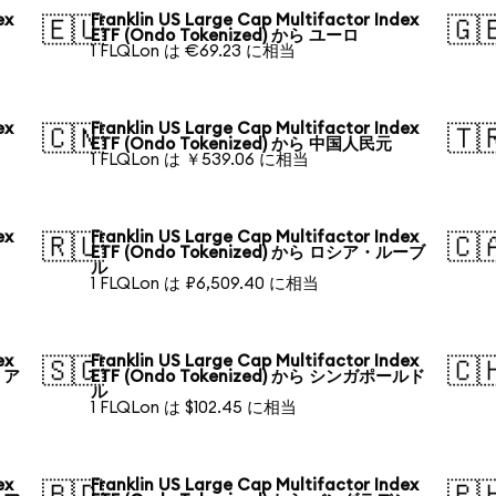
ex
Franklin US Large Cap Multifactor Index
🇪🇺
🇬
ETF (Ondo Tokenized) から ユーロ
1 FLQLon は €69.23 に相当
ex
Franklin US Large Cap Multifactor Index
🇨🇳
🇹
ETF (Ondo Tokenized) から 中国人民元
1 FLQLon は ￥539.06 に相当
ex
Franklin US Large Cap Multifactor Index
🇷🇺
🇨
ETF (Ondo Tokenized) から ロシア・ルーブ
ル
1 FLQLon は ₽6,509.40 に相当
ex
Franklin US Large Cap Multifactor Index
🇸🇬
🇨
リア
ETF (Ondo Tokenized) から シンガポールド
ル
1 FLQLon は $102.45 に相当
ex
Franklin US Large Cap Multifactor Index
🇧🇩
🇵