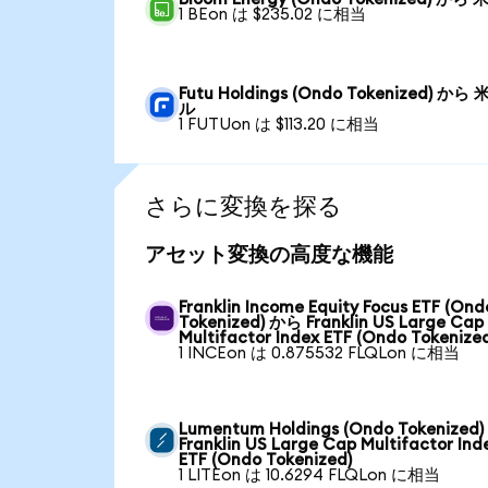
1 BEon は $235.02 に相当
Futu Holdings (Ondo Tokenized) から
ル
1 FUTUon は $113.20 に相当
さらに変換を探る
アセット変換の高度な機能
Franklin Income Equity Focus ETF (Ond
Tokenized) から Franklin US Large Cap
Multifactor Index ETF (Ondo Tokenize
1 INCEon は 0.875532 FLQLon に相当
Lumentum Holdings (Ondo Tokenized
Franklin US Large Cap Multifactor Ind
ETF (Ondo Tokenized)
1 LITEon は 10.6294 FLQLon に相当