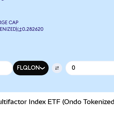
RGE CAP
ENIZED)は0.282620
FLQLON
Multifactor Index ETF (Ondo Token