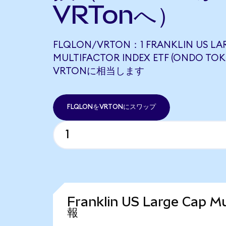
VRTonへ）
FLQLON/VRTON：1 FRANKLIN US LA
MULTIFACTOR INDEX ETF (ONDO TOK
VRTONに相当します
FLQLONをVRTONにスワップ
Franklin US Large Cap 
報