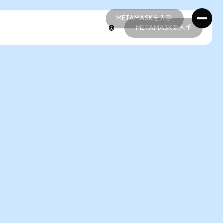
METAMASKを入手
METAMASKを入手
METAMASKを入手
METAMASKを入手