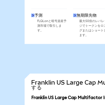
予測
無期限先物
FLQLonと暗号資産予
最大50倍のレバレ
測市場で取引しま
ジでトークンをロ
す。
グまたはショート
ます。
Franklin US Large Cap
する
Franklin US Large Cap Multifac