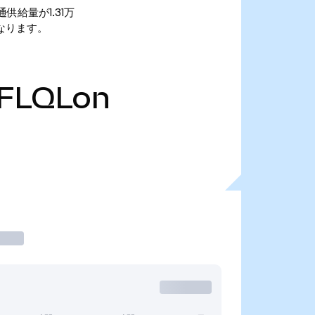
 流通供給量が1.31万
7万となります。
FLQLon