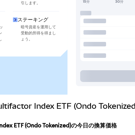
15分
30分
引します。
ステーキング
ッ
暗号資産を運用して
ン
受動的所得を得まし
し
ょう。
 Multifactor Index ETF (Ondo To
tor Index ETF (Ondo Tokenized)の今日の換算価格