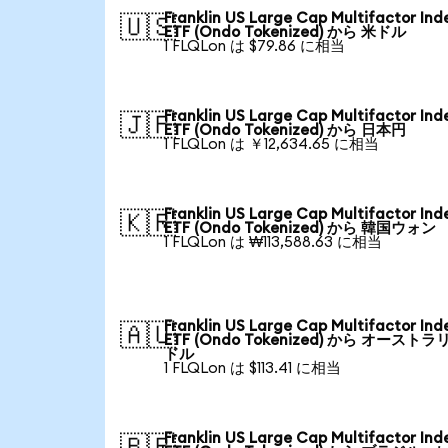
Franklin US Large Cap Multifactor Ind
🇺🇸
ETF (Ondo Tokenized) から 米ドル
1 FLQLon は $79.86 に相当
Franklin US Large Cap Multifactor Ind
🇯🇵
ETF (Ondo Tokenized) から 日本円
1 FLQLon は ￥12,634.65 に相当
Franklin US Large Cap Multifactor Ind
🇰🇷
ETF (Ondo Tokenized) から 韓国ウォン
1 FLQLon は ₩113,588.63 に相当
Franklin US Large Cap Multifactor Ind
🇦🇺
ETF (Ondo Tokenized) から オーストラ
ドル
1 FLQLon は $113.41 に相当
Franklin US Large Cap Multifactor Ind
🇧🇷