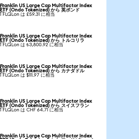
Franklin US Large Cap Multifactor Index

ETF (Ondo Tokenized) から 英ポンド
1 FLQLon は £59.31 に相当
Franklin US Large Cap Multifactor Index

ETF (Ondo Tokenized) から トルコリラ
1 FLQLon は ₺3,800.92 に相当
Franklin US Large Cap Multifactor Index

ETF (Ondo Tokenized) から カナダドル
1 FLQLon は $111.97 に相当
Franklin US Large Cap Multifactor Index

ETF (Ondo Tokenized) から スイスフラン
1 FLQLon は CHF 64.71 に相当
Franklin US Large Cap Multifactor Index
