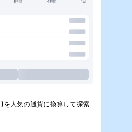
1時間
4時間
1日
kenized)を人気の通貨に換算して探索