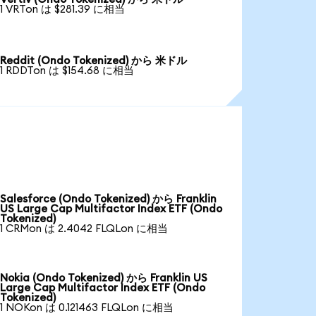
1 VRTon は $281.39 に相当
Reddit (Ondo Tokenized) から 米ドル
1 RDDTon は $154.68 に相当
Salesforce (Ondo Tokenized) から Franklin
US Large Cap Multifactor Index ETF (Ondo
Tokenized)
1 CRMon は 2.4042 FLQLon に相当
Nokia (Ondo Tokenized) から Franklin US
Large Cap Multifactor Index ETF (Ondo
Tokenized)
1 NOKon は 0.121463 FLQLon に相当