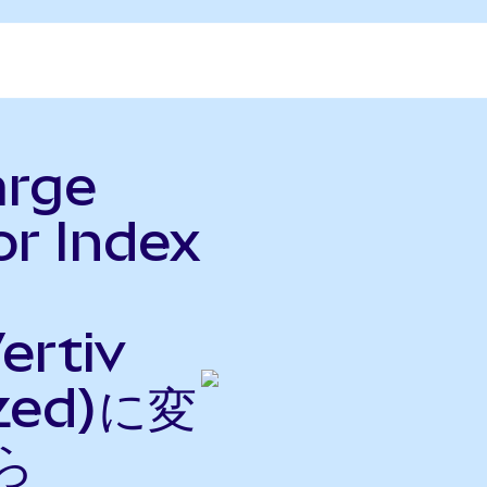
arge
or Index
ertiv
ized)に変
ら