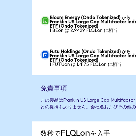
Bloom Energy (Ondo Tokenized) から
Franklin US Large Cap Multifactor Ind
ETF (Ondo Tokenized)
1 BEon は 2.9429 FLQLon に相当
Futu Holdings (Ondo Tokenized) から
Franklin US Large Cap Multifactor Ind
ETF (Ondo Tokenized)
1 FUTUon は 1.4175 FLQLon に相当
免責事項
この製品はFranklin US Large Cap Multifa
との提携もありません。会社名およびその他の
数秒でFLQLonを入手