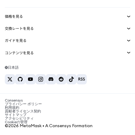
収益化
Smart Accounts Kit
Agent Wallet
新規
価格を見る
埋め込みウォレット
Snaps
ビットコインの価格
交換レートを見る
MetaMask Connect
イーサリアムの価格
報酬
新規
BTC→USD
Solanaの価格
ガイドを見る
Snaps
セキュリティ
ETH→USD
BTCの購入
Shiba Inuの価格
USDT→INR
コンテンツを見る
Web3サービス
サポート
ETHの購入
Pepeの価格
ビットコインウォレット
BTC→USDT
SOLの購入
キャリア
Tetherの価格
Solanaウォレット
日本語
BTC→INR
PEPEの購入
お問い合わせ
USDCの価格
おすすめの暗号資産カード
ETH→USDT
USDTの購入
Chanlinkの価格
おすすめのモバイル暗号資産ウォレット
USDT→PHP
USDCの購入
Polymarketとは？
BTC→EUR
SHIBの購入
Consensys
税制関連ニュース
プライバシー ポリシー
利用規約
BNBの購入
貢献者ライセンス契約
暗号資産の購入方法は？
サイトマップ
アクセシビリティ
ビットコインを売るには？
Cookieの管理
©2026 MetaMask • A Consensys Formation