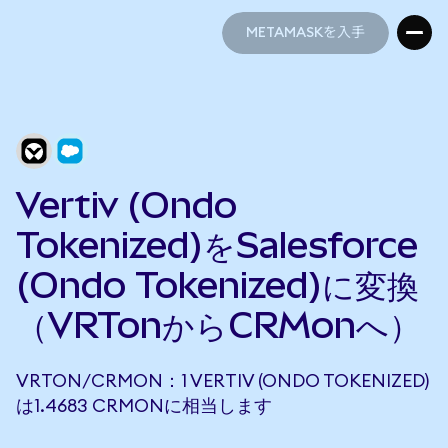
METAMASKを入手
METAMASKを入手
Vertiv (Ondo
Tokenized)をSalesforce
(Ondo Tokenized)に変換
（VRTonからCRMonへ）
VRTON/CRMON：1 VERTIV (ONDO TOKENIZED)
は1.4683 CRMONに相当します