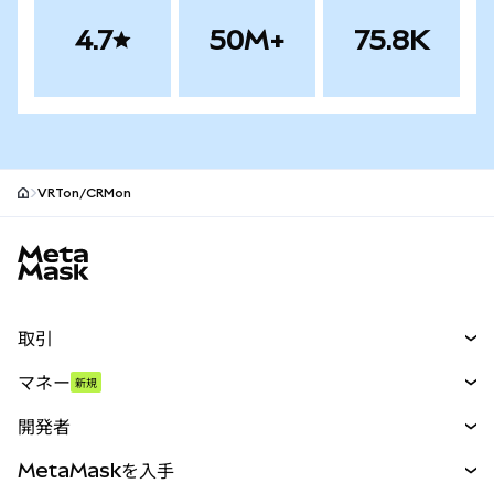
4.7
50M+
75.8K
VRTon/CRMon
MetaMaskサイトフッター
取引
スワップ
マネー
新規
予測
新規
購入
開発者
パーペチュアル
新規
カード
ドキュメントを表示
MetaMaskを入手
RWA
mUSD
新規
ダッシュボード
トランザクションシールド