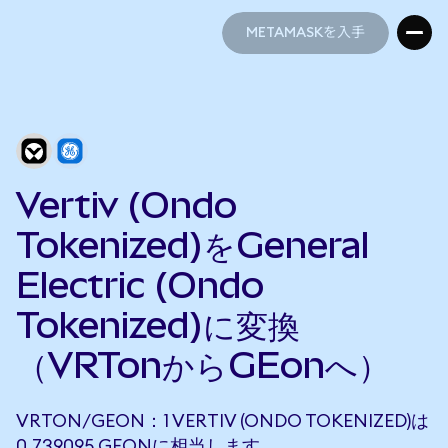
METAMASKを入手
METAMASKを入手
Vertiv (Ondo
Tokenized)をGeneral
Electric (Ondo
Tokenized)に変換
（VRTonからGEonへ）
VRTON/GEON：1 VERTIV (ONDO TOKENIZED)は
0.739095 GEONに相当します