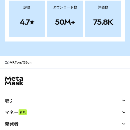
評価
ダウンロード数
評価数
4.7
50M+
75.8K
VRTon/GEon
MetaMaskサイトフッター
取引
スワップ
マネー
新規
予測
新規
購入
開発者
パーペチュアル
新規
カード
ドキュメントを表示