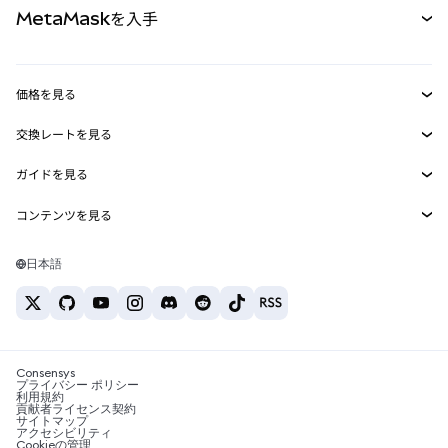
MetaMaskを入手
RWA
mUSD
新規
ダッシュボード
トランザクションシールド
収益化
Smart Accounts Kit
Agent Wallet
新規
価格を見る
埋め込みウォレット
Snaps
ビットコインの価格
交換レートを見る
MetaMask Connect
イーサリアムの価格
報酬
新規
BTC→USD
Solanaの価格
ガイドを見る
Snaps
セキュリティ
ETH→USD
BTCの購入
Shiba Inuの価格
USDT→INR
コンテンツを見る
Web3サービス
サポート
ETHの購入
Pepeの価格
ビットコインウォレット
BTC→USDT
SOLの購入
キャリア
Tetherの価格
Solanaウォレット
日本語
BTC→INR
PEPEの購入
お問い合わせ
USDCの価格
おすすめの暗号資産カード
ETH→USDT
USDTの購入
Chanlinkの価格
おすすめのモバイル暗号資産ウォレット
USDT→PHP
USDCの購入
Polymarketとは？
BTC→EUR
SHIBの購入
Consensys
税制関連ニュース
プライバシー ポリシー
利用規約
BNBの購入
貢献者ライセンス契約
暗号資産の購入方法は？
サイトマップ
アクセシビリティ
ビットコインを売るには？
Cookieの管理