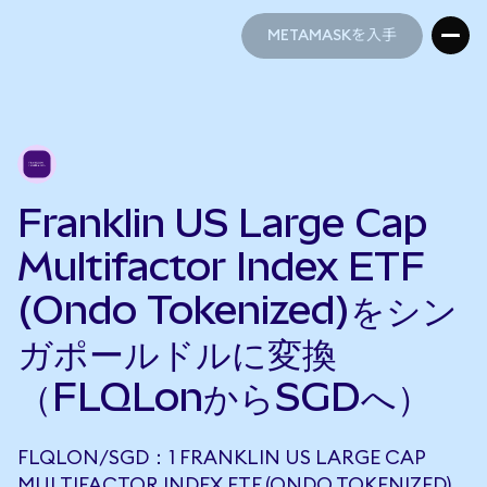
METAMASKを入手
METAMASKを入手
Franklin US Large Cap
Multifactor Index ETF
(Ondo Tokenized)をシン
ガポールドルに変換
（FLQLonからSGDへ）
FLQLON/SGD：1 FRANKLIN US LARGE CAP
MULTIFACTOR INDEX ETF (ONDO TOKENIZED)