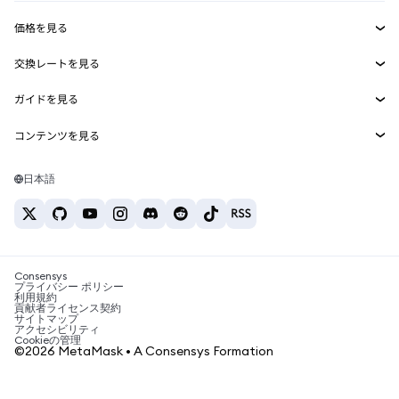
収益化
Smart Accounts Kit
Agent Wallet
新規
価格を見る
埋め込みウォレット
Snaps
ビットコインの価格
交換レートを見る
MetaMask Connect
イーサリアムの価格
報酬
新規
BTC→USD
Solanaの価格
ガイドを見る
Snaps
セキュリティ
ETH→USD
BTCの購入
Shiba Inuの価格
USDT→INR
コンテンツを見る
Web3サービス
サポート
ETHの購入
Pepeの価格
ビットコインウォレット
BTC→USDT
SOLの購入
キャリア
Tetherの価格
Solanaウォレット
日本語
BTC→INR
PEPEの購入
お問い合わせ
USDCの価格
おすすめの暗号資産カード
ETH→USDT
USDTの購入
Chanlinkの価格
おすすめのモバイル暗号資産ウォレット
USDT→PHP
USDCの購入
Polymarketとは？
BTC→EUR
SHIBの購入
Consensys
税制関連ニュース
プライバシー ポリシー
利用規約
BNBの購入
貢献者ライセンス契約
暗号資産の購入方法は？
サイトマップ
アクセシビリティ
ビットコインを売るには？
Cookieの管理
©2026 MetaMask • A Consensys Formation