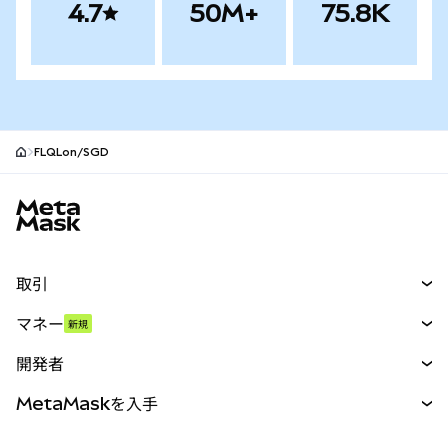
4.7
50M+
75.8K
FLQLon/SGD
MetaMaskサイトフッター
取引
スワップ
マネー
新規
予測
新規
購入
開発者
パーペチュアル
新規
カード
ドキュメントを表示
MetaMaskを入手
RWA
mUSD
新規
ダッシュボード
トランザクションシールド