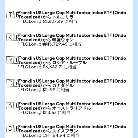
Franklin US Large Cap Multifactor Index ETF (Ondo
🇹🇷
Tokenized) から トルコリラ
1 FLQLon は ₺3,807.69 に相当
Franklin US Large Cap Multifactor Index ETF (Ondo
🇰🇷
Tokenized) から 韓国ウォン
1 FLQLon は ₩113,729.45 に相当
Franklin US Large Cap Multifactor Index ETF (Ondo
🇷🇺
Tokenized) から ロシア・ルーブル
1 FLQLon は ₽6,632.71 に相当
Franklin US Large Cap Multifactor Index ETF (Ondo
🇨🇦
Tokenized) から カナダドル
1 FLQLon は $111.99 に相当
Franklin US Large Cap Multifactor Index ETF (Ondo
🇦🇺
Tokenized) から オーストラリアドル
1 FLQLon は $113.68 に相当
Franklin US Large Cap Multifactor Index ETF (Ondo
🇨🇭
Tokenized) から スイスフラン
1 FLQLon は CHF 64.94 に相当