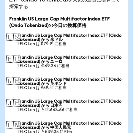
探索する
Franklin US Large Cap Multifactor Index ETF
(Ondo Tokenized)の今日の換算価格
Franklin US Large Cap Multifactor Index ETF (Ondo
🇺🇸
Tokenized) から 米ドル
1 FLQLon は $79.91 に相当
Franklin US Large Cap Multifactor Index ETF (Ondo
🇪🇺
Tokenized) から ユーロ
1 FLQLon は €69.36 に相当
Franklin US Large Cap Multifactor Index ETF (Ondo
🇬🇧
Tokenized) から 英ポンド
1 FLQLon は £59.41 に相当
Franklin US Large Cap Multifactor Index ETF (Ondo
🇯🇵
Tokenized) から 日本円
1 FLQLon は ￥12,663.66 に相当
Franklin US Large Cap Multifactor Index ETF (Ondo
🇨🇳
Tokenized) から 中国人民元
1 FLQLon は ￥539.35 に相当