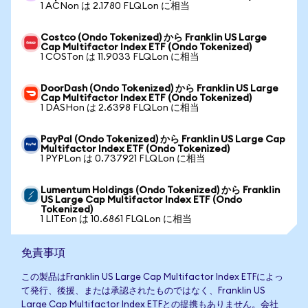
1 ACNon は 2.1780 FLQLon に相当
Costco (Ondo Tokenized) から Franklin US Large
Cap Multifactor Index ETF (Ondo Tokenized)
1 COSTon は 11.9033 FLQLon に相当
DoorDash (Ondo Tokenized) から Franklin US Large
Cap Multifactor Index ETF (Ondo Tokenized)
1 DASHon は 2.6398 FLQLon に相当
PayPal (Ondo Tokenized) から Franklin US Large Cap
Multifactor Index ETF (Ondo Tokenized)
1 PYPLon は 0.737921 FLQLon に相当
Lumentum Holdings (Ondo Tokenized) から Franklin
US Large Cap Multifactor Index ETF (Ondo
Tokenized)
1 LITEon は 10.6861 FLQLon に相当
免責事項
この製品はFranklin US Large Cap Multifactor Index ETFによっ
て発行、後援、または承認されたものではなく、Franklin US
Large Cap Multifactor Index ETFとの提携もありません。会社