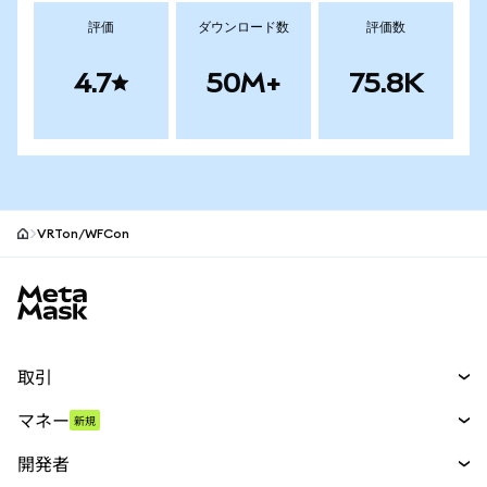
評価
ダウンロード数
評価数
4.7
50M+
75.8K
VRTon/WFCon
MetaMaskサイトフッター
取引
スワップ
マネー
新規
予測
新規
購入
開発者
パーペチュアル
新規
カード
ドキュメントを表示