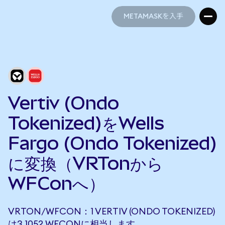
METAMASKを入手
METAMASKを入手
Vertiv (Ondo
Tokenized)をWells
Fargo (Ondo Tokenized)
に変換（VRTonから
WFConへ）
VRTON/WFCON：1 VERTIV (ONDO TOKENIZED)
は3.1052 WFCONに相当します