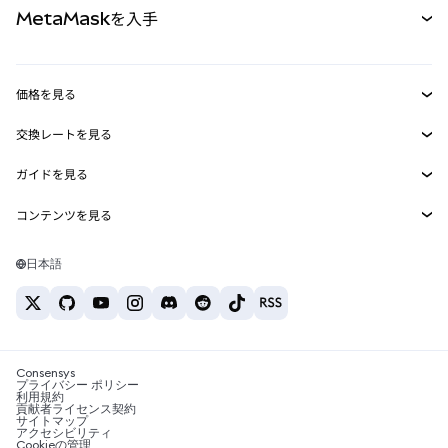
MetaMaskを入手
RWA
mUSD
新規
ダッシュボード
トランザクションシールド
収益化
Smart Accounts Kit
Agent Wallet
新規
価格を見る
埋め込みウォレット
Snaps
ビットコインの価格
交換レートを見る
MetaMask Connect
イーサリアムの価格
報酬
新規
BTC→USD
Solanaの価格
ガイドを見る
Snaps
セキュリティ
ETH→USD
BTCの購入
Shiba Inuの価格
USDT→INR
コンテンツを見る
Web3サービス
サポート
ETHの購入
Pepeの価格
ビットコインウォレット
BTC→USDT
SOLの購入
キャリア
Tetherの価格
Solanaウォレット
日本語
BTC→INR
PEPEの購入
お問い合わせ
USDCの価格
おすすめの暗号資産カード
ETH→USDT
USDTの購入
Chanlinkの価格
おすすめのモバイル暗号資産ウォレット
USDT→PHP
USDCの購入
Polymarketとは？
BTC→EUR
SHIBの購入
Consensys
税制関連ニュース
プライバシー ポリシー
利用規約
BNBの購入
貢献者ライセンス契約
暗号資産の購入方法は？
サイトマップ
アクセシビリティ
ビットコインを売るには？
Cookieの管理