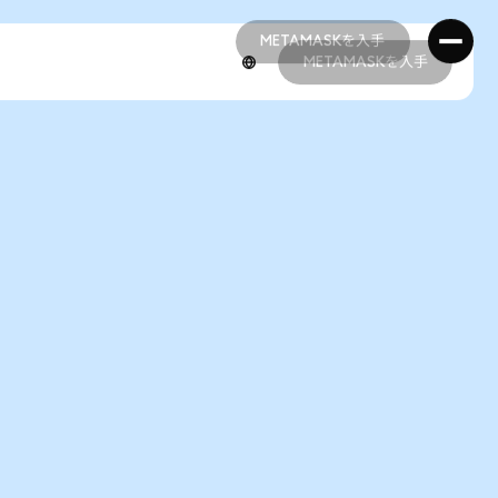
METAMASKを入手
METAMASKを入手
METAMASKを入手
METAMASKを入手