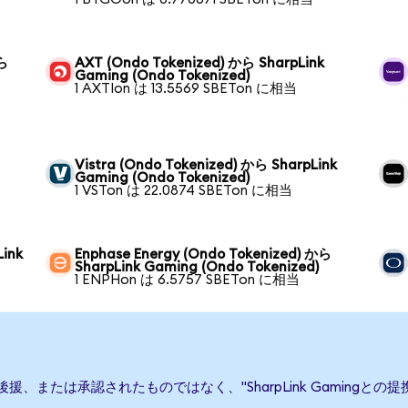
から
AXT (Ondo Tokenized) から SharpLink
Gaming (Ondo Tokenized)
1 AXTIon は 13.5569 SBETon に相当
Vistra (Ondo Tokenized) から SharpLink
Gaming (Ondo Tokenized)
1 VSTon は 22.0874 SBETon に相当
Link
Enphase Energy (Ondo Tokenized) から
SharpLink Gaming (Ondo Tokenized)
1 ENPHon は 6.5757 SBETon に相当
発行、後援、または承認されたものではなく、"SharpLink Gami
。