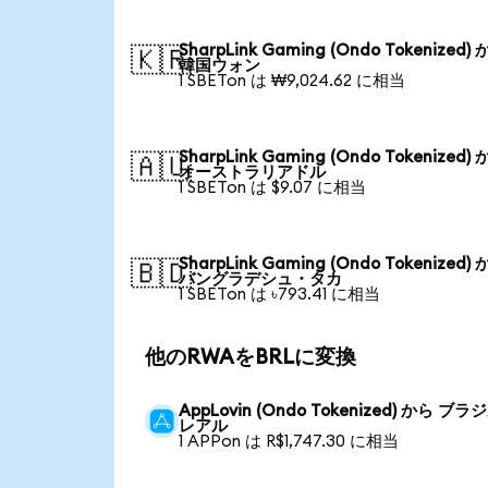
SharpLink Gaming (Ondo Tokenized)
🇰🇷
韓国ウォン
1 SBETon は ₩9,024.62 に相当
SharpLink Gaming (Ondo Tokenized)
🇦🇺
オーストラリアドル
1 SBETon は $9.07 に相当
SharpLink Gaming (Ondo Tokenized)
🇧🇩
バングラデシュ・タカ
1 SBETon は ৳793.41 に相当
他のRWAをBRLに変換
AppLovin (Ondo Tokenized) から ブ
レアル
1 APPon は R$1,747.30 に相当