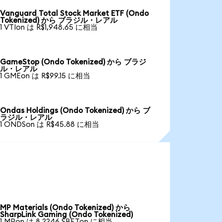
Vanguard Total Stock Market ETF (Ondo
Tokenized) から ブラジル・レアル
1 VTIon は R$1,948.65 に相当
GameStop (Ondo Tokenized) から ブラジ
ル・レアル
1 GMEon は R$99.15 に相当
Ondas Holdings (Ondo Tokenized) から ブ
ラジル・レアル
1 ONDSon は R$45.88 に相当
MP Materials (Ondo Tokenized) から
SharpLink Gaming (Ondo Tokenized)
1 MPon は 8.2246 SBETon に相当