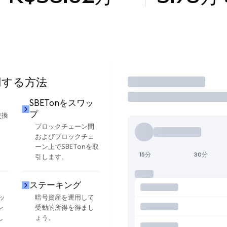
用する方法
取引
SBETonをスワッ
プ
交換
ブロックチェーン間
およびブロックチェ
ーン上でSBETonを取
15分
30分
引します。
ステーキング
ッ
暗号資産を運用して
ン
受動的所得を得まし
し
ょう。