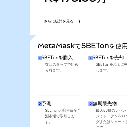
さらに統計を見る
さらに統計を見る
MetaMaskでSBETonを使
SBETonを購入
SBETonを売却
数回のタップで始め
SBETonを現金に
られます。
します。
予測
無期限先物
SBETonと暗号資産予
最大50倍のレバレ
測市場で取引しま
ジでトークンをロ
す。
グまたはショート