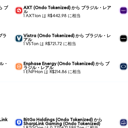
から ブ
AXT (Ondo Tokenized) から ブラジル・レア
ル
1 AXTIon は R$442.98 に相当
 ブラ
Vistra (Ondo Tokenized) から ブラジル・レ
アル
1 VSTon は R$721.72 に相当
ラジル・
Enphase Energy (Ondo Tokenized) から ブ
ラジル・レアル
1 ENPHon は R$214.86 に相当
Link
BitGo Holdings (Ondo Tokenized) から
SharpLink Gaming (Ondo Tokenized)
1 BTGOon は 0.770671 SBETon に相当