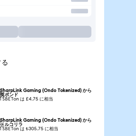
する
SharpLink Gaming (Ondo Tokenized) から

英ポンド
1 SBETon は £4.75 に相当
SharpLink Gaming (Ondo Tokenized) から

トルコリラ
1 SBETon は ₺305.75 に相当