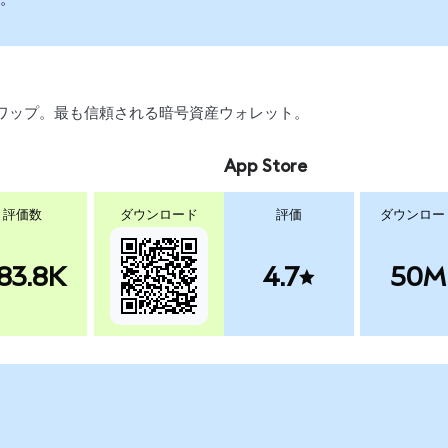
引、スワップ。最も信頼される暗号資産ウォレット。
App Store
評価数
ダウンロード
評価
ダウンロー
83.8K
4.7
50M