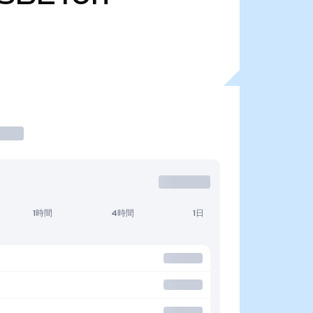
1時間
4時間
1日