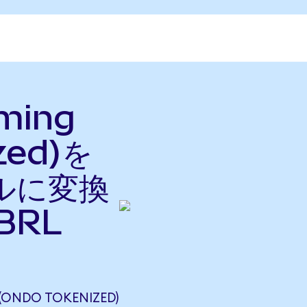
ming
zed)を
ルに変換
BRL
(ONDO TOKENIZED)