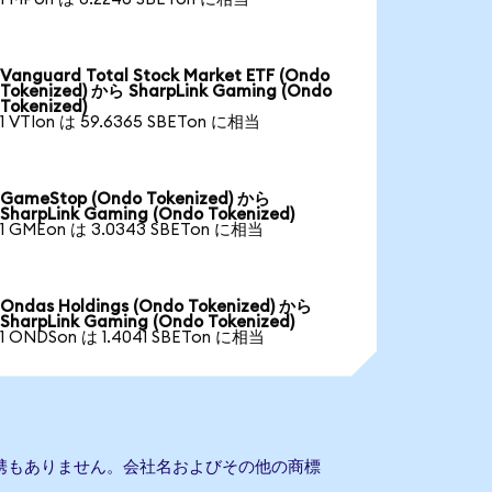
Vanguard Total Stock Market ETF (Ondo
Tokenized) から SharpLink Gaming (Ondo
Tokenized)
1 VTIon は 59.6365 SBETon に相当
GameStop (Ondo Tokenized) から
SharpLink Gaming (Ondo Tokenized)
1 GMEon は 3.0343 SBETon に相当
Ondas Holdings (Ondo Tokenized) から
SharpLink Gaming (Ondo Tokenized)
1 ONDSon は 1.4041 SBETon に相当
ngとの提携もありません。会社名およびその他の商標