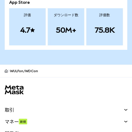
App Store
評価
ダウンロード数
評価数
4.7
50M+
75.8K
WULFon/WDCon
MetaMaskサイトフッター
取引
スワップ
マネー
新規
予測
新規
購入