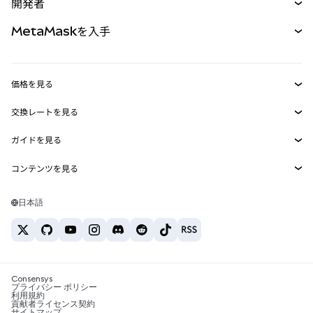
開発者
パーペチュアル
新規
カード
ドキュメントを表示
MetaMaskを入手
RWA
mUSD
新規
ダッシュボード
トランザクションシールド
収益化
Smart Accounts Kit
Agent Wallet
新規
価格を見る
埋め込みウォレット
Snaps
ビットコインの価格
交換レートを見る
MetaMask Connect
イーサリアムの価格
報酬
新規
BTC→USD
Solanaの価格
ガイドを見る
Snaps
セキュリティ
ETH→USD
BTCの購入
Shiba Inuの価格
USDT→INR
コンテンツを見る
Web3サービス
サポート
ETHの購入
Pepeの価格
ビットコインウォレット
BTC→USDT
SOLの購入
キャリア
Tetherの価格
Solanaウォレット
日本語
BTC→INR
PEPEの購入
お問い合わせ
USDCの価格
おすすめの暗号資産カード
ETH→USDT
USDTの購入
Chanlinkの価格
おすすめのモバイル暗号資産ウォレット
USDT→PHP
USDCの購入
Polymarketとは？
BTC→EUR
SHIBの購入
Consensys
税制関連ニュース
プライバシー ポリシー
利用規約
BNBの購入
貢献者ライセンス契約
暗号資産の購入方法は？
サイトマップ