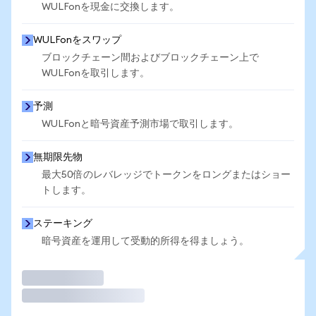
WULFonを現金に交換します。
WULFonをスワップ
ブロックチェーン間およびブロックチェーン上で
WULFonを取引します。
予測
WULFonと暗号資産予測市場で取引します。
無期限先物
最大50倍のレバレッジでトークンをロングまたはショー
トします。
ステーキング
暗号資産を運用して受動的所得を得ましょう。
取引