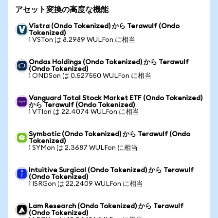
アセット変換の高度な機能
Vistra (Ondo Tokenized) から Terawulf (Ondo
Tokenized)
1 VSTon は 8.2989 WULFon に相当
Ondas Holdings (Ondo Tokenized) から Terawulf
(Ondo Tokenized)
1 ONDSon は 0.527550 WULFon に相当
Vanguard Total Stock Market ETF (Ondo Tokenized)
から Terawulf (Ondo Tokenized)
1 VTIon は 22.4074 WULFon に相当
Symbotic (Ondo Tokenized) から Terawulf (Ondo
Tokenized)
1 SYMon は 2.3687 WULFon に相当
Intuitive Surgical (Ondo Tokenized) から Terawulf
(Ondo Tokenized)
1 ISRGon は 22.2409 WULFon に相当
Lam Research (Ondo Tokenized) から Terawulf
(Ondo Tokenized)