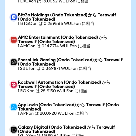
1 LRCXon は 18.0662 WULFon に相当
BitGo Holdings (Ondo Tokenized) から Terawulf
(Ondo Tokenized)
1 BTGOon は 0.289566 WULFon に相当
AMC Entertainment (Ondo Tokenized) から
Terawulf (Ondo Tokenized)
1 AMCon は 0.147714 WULFon に相当
SharpLink Gaming (Ondo Tokenized) から Terawulf
(Ondo Tokenized)
1 SBETon は 0.369871 WULFon に相当
Rockwell Automation (Ondo Tokenized) から
Terawulf (Ondo Tokenized)
1 ROKon は 25.9150 WULFon に相当
AppLovin (Ondo Tokenized) から Terawulf (Ondo
Tokenized)
1 APPon は 20.0920 WULFon に相当
Galaxy Digital (Ondo Tokenized) から Terawulf
(Ondo Tokenized)