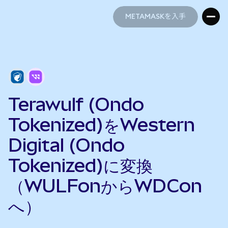
METAMASKを入手
METAMASKを入手
Terawulf (Ondo
Tokenized)をWestern
Digital (Ondo
Tokenized)に変換
（WULFonからWDCon
へ）