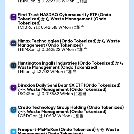
1 BINCon は 0.229795 WMon に相当
First Trust NASDAQ Cybersecurity ETF (Ondo
Tokenized) から Waste Management (Ondo
Tokenized)
1 CIBRon は 0.421515 WMon に相当
Himax Technologies (Ondo Tokenized) から Waste
Management (Ondo Tokenized)
1 HIMXon は 0.062522 WMon に相当
Huntington Ingalls Industries (Ondo Tokenized) から
Waste Management (Ondo Tokenized)
1 HIIon は 1.3702 WMon に相当
Direxion Daily Semi Bear 3X ETF (Ondo Tokenized)
から Waste Management (Ondo Tokenized)
1 SOXSon は 0.018562 WMon に相当
Credo Technology Group Holding (Ondo Tokenized)
から Waste Management (Ondo Tokenized)
1 CRDOon は 1.0608 WMon に相当
Freeport-McMoRan (Ondo Tokenized) から Waste