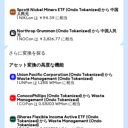
Sprott Nickel Miners ETF (Ondo Tokenized) から 中国
人民元
1 NIKLon は ￥94.39 に相当
Northrop Grumman (Ondo Tokenized) から 中国人民
元
1 NOCon は ￥3,826.77 に相当
さらに変換を探る
アセット変換の高度な機能
Union Pacific Corporation (Ondo Tokenized) から
Waste Management (Ondo Tokenized)
1 UNPon は 1.2815 WMon に相当
ConocoPhillips (Ondo Tokenized) から Waste
Management (Ondo Tokenized)
1 COPon は 0.515103 WMon に相当
iShares Flexible Income Active ETF (Ondo
Tokenized) から Waste Management (Ondo
Tokenized)