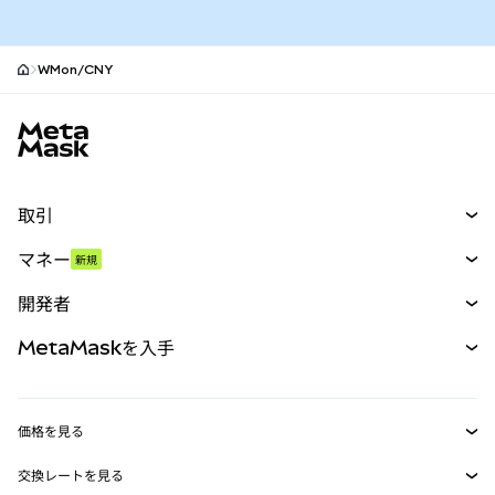
WMon/CNY
MetaMaskサイトフッター
取引
スワップ
マネー
新規
予測
新規
購入
開発者
パーペチュアル
新規
カード
ドキュメントを表示
MetaMaskを入手
RWA
mUSD
新規
ダッシュボード
トランザクションシールド
収益化
Smart Accounts Kit
Agent Wallet
新規
価格を見る
埋め込みウォレット
Snaps
ビットコインの価格
交換レートを見る
MetaMask Connect
イーサリアムの価格
報酬
新規