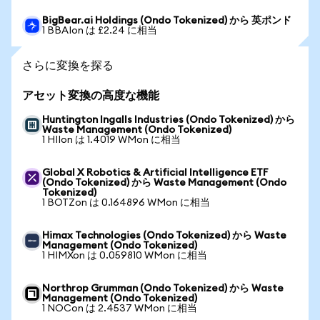
BigBear.ai Holdings (Ondo Tokenized) から 英ポンド
1 BBAIon は £2.24 に相当
さらに変換を探る
アセット変換の高度な機能
Huntington Ingalls Industries (Ondo Tokenized) から
Waste Management (Ondo Tokenized)
1 HIIon は 1.4019 WMon に相当
Global X Robotics & Artificial Intelligence ETF
(Ondo Tokenized) から Waste Management (Ondo
Tokenized)
1 BOTZon は 0.164896 WMon に相当
Himax Technologies (Ondo Tokenized) から Waste
Management (Ondo Tokenized)
1 HIMXon は 0.059810 WMon に相当
Northrop Grumman (Ondo Tokenized) から Waste
Management (Ondo Tokenized)
1 NOCon は 2.4537 WMon に相当