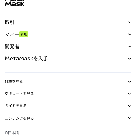
取引
スワップ
マネー
新規
予測
新規
購入
開発者
パーペチュアル
新規
カード
ドキュメントを表示
MetaMaskを入手
RWA
mUSD
新規
ダッシュボード
トランザクションシールド
収益化
Smart Accounts Kit
Agent Wallet
新規
価格を見る
埋め込みウォレット
Snaps
ビットコインの価格
交換レートを見る
MetaMask Connect
イーサリアムの価格
報酬
新規
BTC→USD
Solanaの価格
ガイドを見る
Snaps
セキュリティ
ETH→USD
BTCの購入
Shiba Inuの価格
USDT→INR
コンテンツを見る
Web3サービス
サポート
ETHの購入
Pepeの価格
ビットコインウォレット
BTC→USDT
SOLの購入
キャリア
Tetherの価格
Solanaウォレット
日本語
BTC→INR