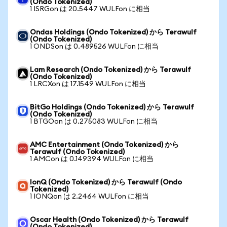
(Ondo Tokenized)
1 ISRGon は 20.5447 WULFon に相当
Ondas Holdings (Ondo Tokenized) から Terawulf
(Ondo Tokenized)
1 ONDSon は 0.489526 WULFon に相当
Lam Research (Ondo Tokenized) から Terawulf
(Ondo Tokenized)
1 LRCXon は 17.1549 WULFon に相当
BitGo Holdings (Ondo Tokenized) から Terawulf
(Ondo Tokenized)
1 BTGOon は 0.275083 WULFon に相当
AMC Entertainment (Ondo Tokenized) から
Terawulf (Ondo Tokenized)
1 AMCon は 0.149394 WULFon に相当
IonQ (Ondo Tokenized) から Terawulf (Ondo
Tokenized)
1 IONQon は 2.2464 WULFon に相当
Oscar Health (Ondo Tokenized) から Terawulf