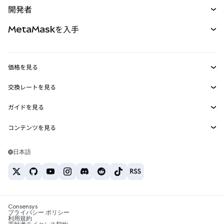
開発者
パーペチュアル
新規
カード
ドキュメントを表示
MetaMaskを入手
RWA
mUSD
新規
ダッシュボード
トランザクションシールド
収益化
Smart Accounts Kit
Agent Wallet
新規
価格を見る
埋め込みウォレット
Snaps
ビットコインの価格
交換レートを見る
MetaMask Connect
イーサリアムの価格
報酬
新規
BTC→USD
Solanaの価格
ガイドを見る
Snaps
セキュリティ
ETH→USD
BTCの購入
Shiba Inuの価格
USDT→INR
コンテンツを見る
Web3サービス
サポート
ETHの購入
Pepeの価格
ビットコインウォレット
BTC→USDT
SOLの購入
キャリア
Tetherの価格
Solanaウォレット
日本語
BTC→INR
PEPEの購入
お問い合わせ
USDCの価格
おすすめの暗号資産カード
ETH→USDT
USDTの購入
Chanlinkの価格
おすすめのモバイル暗号資産ウォレット
USDT→PHP
USDCの購入
Polymarketとは？
BTC→EUR
SHIBの購入
Consensys
税制関連ニュース
プライバシー ポリシー
利用規約
BNBの購入