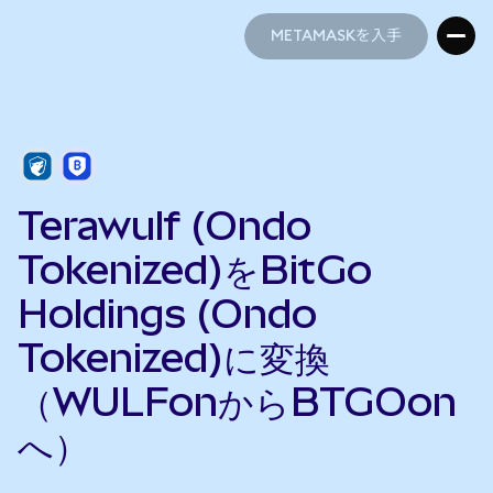
METAMASKを入手
METAMASKを入手
Terawulf (Ondo
Tokenized)をBitGo
Holdings (Ondo
Tokenized)に変換
（WULFonからBTGOon
へ）