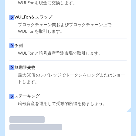
WULFonを現金に交換します。
WULFonをスワップ
ブロックチェーン間およびブロックチェーン上で
WULFonを取引します。
予測
WULFonと暗号資産予測市場で取引します。
無期限先物
最大50倍のレバレッジでトークンをロングまたはショー
トします。
ステーキング
暗号資産を運用して受動的所得を得ましょう。
取引