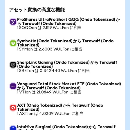
アセット変換の高度な機能
ProShares UltraPro Short QQQ (Ondo Tokenized) か
ら Terawulf (Ondo Tokenized)
1 SQQQon は 2.1119 WULFon に相当
Symbotic (Ondo Tokenized) から Terawulf (Ondo
Tokenized)
1 SYMon は 2.6003 WULFon に相当
SharpLink Gaming (Ondo Tokenized) から Terawulf
(Ondo Tokenized)
1 SBETon は 0.343440 WULFon に相当
Vanguard Total Stock Market ETF (Ondo Tokenized)
から Terawulf (Ondo Tokenized)
1 VTIon は 21.0849 WULFon に相当
AXT (Ondo Tokenized) から Terawulf (Ondo
Tokenized)
1 AXTIon は 4.0309 WULFon に相当
Intuitive Surgical (Ondo Tokenized) から Terawulf