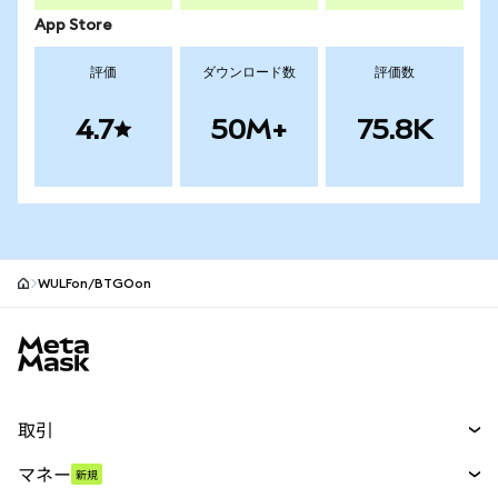
App Store
評価
ダウンロード数
評価数
4.7
50M+
75.8K
WULFon/BTGOon
MetaMaskサイトフッター
取引
スワップ
マネー
新規
予測
新規
購入