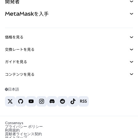
開発者
パーペチュアル
新規
カード
ドキュメントを表示
MetaMaskを入手
RWA
mUSD
新規
ダッシュボード
トランザクションシールド
収益化
Smart Accounts Kit
Agent Wallet
新規
価格を見る
埋め込みウォレット
Snaps
ビットコインの価格
交換レートを見る
MetaMask Connect
イーサリアムの価格
報酬
新規
BTC→USD
Solanaの価格
ガイドを見る
Snaps
セキュリティ
ETH→USD
BTCの購入
Shiba Inuの価格
USDT→INR
コンテンツを見る
Web3サービス
サポート
ETHの購入
Pepeの価格
ビットコインウォレット
BTC→USDT
SOLの購入
キャリア
Tetherの価格
Solanaウォレット
日本語
BTC→INR
PEPEの購入
お問い合わせ
USDCの価格
おすすめの暗号資産カード
ETH→USDT
USDTの購入
Chanlinkの価格
おすすめのモバイル暗号資産ウォレット
USDT→PHP
USDCの購入
Polymarketとは？
BTC→EUR
SHIBの購入
Consensys
税制関連ニュース
プライバシー ポリシー
利用規約
BNBの購入
貢献者ライセンス契約
暗号資産の購入方法は？
サイトマップ