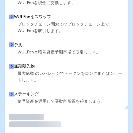
WULFonを現金に交換します。
WULFonをスワップ
ブロックチェーン間およびブロックチェーン上で
WULFonを取引します。
予測
WULFonと暗号資産予測市場で取引します。
無期限先物
最大50倍のレバレッジでトークンをロングまたはショー
トします。
ステーキング
暗号資産を運用して受動的所得を得ましょう。
取引