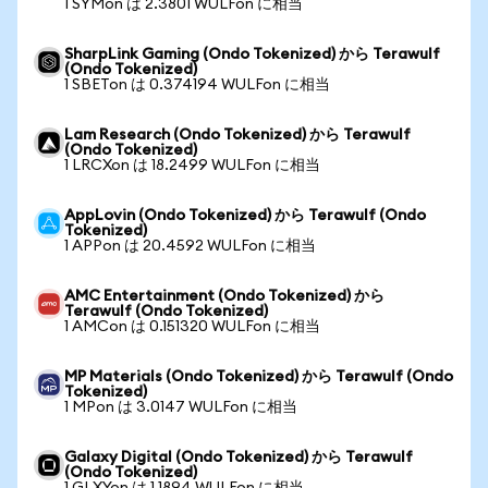
1 SYMon は 2.3801 WULFon に相当
SharpLink Gaming (Ondo Tokenized) から Terawulf
(Ondo Tokenized)
1 SBETon は 0.374194 WULFon に相当
Lam Research (Ondo Tokenized) から Terawulf
(Ondo Tokenized)
1 LRCXon は 18.2499 WULFon に相当
AppLovin (Ondo Tokenized) から Terawulf (Ondo
Tokenized)
1 APPon は 20.4592 WULFon に相当
AMC Entertainment (Ondo Tokenized) から
Terawulf (Ondo Tokenized)
1 AMCon は 0.151320 WULFon に相当
MP Materials (Ondo Tokenized) から Terawulf (Ondo
Tokenized)
1 MPon は 3.0147 WULFon に相当
Galaxy Digital (Ondo Tokenized) から Terawulf
(Ondo Tokenized)