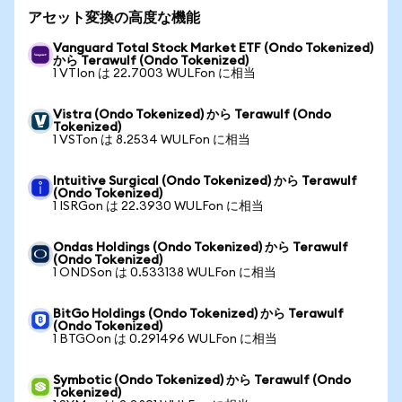
アセット変換の高度な機能
Vanguard Total Stock Market ETF (Ondo Tokenized)
から Terawulf (Ondo Tokenized)
1 VTIon は 22.7003 WULFon に相当
Vistra (Ondo Tokenized) から Terawulf (Ondo
Tokenized)
1 VSTon は 8.2534 WULFon に相当
Intuitive Surgical (Ondo Tokenized) から Terawulf
(Ondo Tokenized)
1 ISRGon は 22.3930 WULFon に相当
Ondas Holdings (Ondo Tokenized) から Terawulf
(Ondo Tokenized)
1 ONDSon は 0.533138 WULFon に相当
BitGo Holdings (Ondo Tokenized) から Terawulf
(Ondo Tokenized)
1 BTGOon は 0.291496 WULFon に相当
Symbotic (Ondo Tokenized) から Terawulf (Ondo
Tokenized)