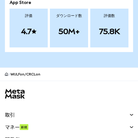
App Store
評価
ダウンロード数
評価数
4.7
50M+
75.8K
WULFon/CRCLon
MetaMaskサイトフッター
取引
スワップ
マネー
新規
予測
新規
購入