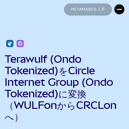
METAMASKを入手
METAMASKを入手
Terawulf (Ondo
Tokenized)をCircle
Internet Group (Ondo
Tokenized)に変換
（WULFonからCRCLon
へ）