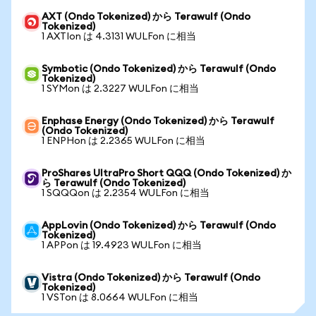
AXT (Ondo Tokenized) から Terawulf (Ondo
Tokenized)
1 AXTIon は 4.3131 WULFon に相当
Symbotic (Ondo Tokenized) から Terawulf (Ondo
Tokenized)
1 SYMon は 2.3227 WULFon に相当
Enphase Energy (Ondo Tokenized) から Terawulf
(Ondo Tokenized)
1 ENPHon は 2.2365 WULFon に相当
ProShares UltraPro Short QQQ (Ondo Tokenized) か
ら Terawulf (Ondo Tokenized)
1 SQQQon は 2.2354 WULFon に相当
AppLovin (Ondo Tokenized) から Terawulf (Ondo
Tokenized)
1 APPon は 19.4923 WULFon に相当
Vistra (Ondo Tokenized) から Terawulf (Ondo
Tokenized)
1 VSTon は 8.0664 WULFon に相当