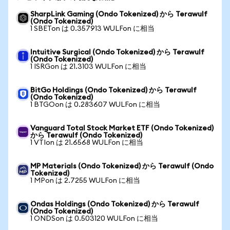
SharpLink Gaming (Ondo Tokenized) から Terawulf
(Ondo Tokenized)
1 SBETon は 0.357913 WULFon に相当
Intuitive Surgical (Ondo Tokenized) から Terawulf
(Ondo Tokenized)
1 ISRGon は 21.3103 WULFon に相当
BitGo Holdings (Ondo Tokenized) から Terawulf
(Ondo Tokenized)
1 BTGOon は 0.283607 WULFon に相当
Vanguard Total Stock Market ETF (Ondo Tokenized)
から Terawulf (Ondo Tokenized)
1 VTIon は 21.6568 WULFon に相当
MP Materials (Ondo Tokenized) から Terawulf (Ondo
Tokenized)
1 MPon は 2.7255 WULFon に相当
Ondas Holdings (Ondo Tokenized) から Terawulf
(Ondo Tokenized)
1 ONDSon は 0.503120 WULFon に相当