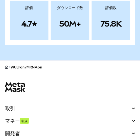
評価
ダウンロード数
評価数
4.7
50M+
75.8K
WULFon/MRNAon
MetaMaskサイトフッター
取引
スワップ
マネー
新規
予測
新規
購入
開発者
パーペチュアル
新規
カード
ドキュメントを表示