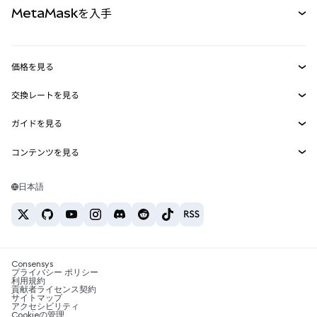
MetaMaskを入手
RWA
mUSD
新規
ダッシュボード
トランザクションシールド
収益化
Smart Accounts Kit
Agent Wallet
新規
価格を見る
埋め込みウォレット
Snaps
ビットコインの価格
交換レートを見る
MetaMask Connect
イーサリアムの価格
報酬
新規
BTC→USD
Solanaの価格
ガイドを見る
Snaps
セキュリティ
ETH→USD
BTCの購入
Shiba Inuの価格
USDT→INR
コンテンツを見る
Web3サービス
サポート
ETHの購入
Pepeの価格
ビットコインウォレット
BTC→USDT
SOLの購入
キャリア
Tetherの価格
Solanaウォレット
日本語
BTC→INR
PEPEの購入
お問い合わせ
USDCの価格
おすすめの暗号資産カード
ETH→USDT
USDTの購入
Chanlinkの価格
おすすめのモバイル暗号資産ウォレット
USDT→PHP
USDCの購入
Polymarketとは？
BTC→EUR
SHIBの購入
Consensys
税制関連ニュース
プライバシー ポリシー
利用規約
BNBの購入
貢献者ライセンス契約
暗号資産の購入方法は？
サイトマップ
アクセシビリティ
ビットコインを売るには？
Cookieの管理