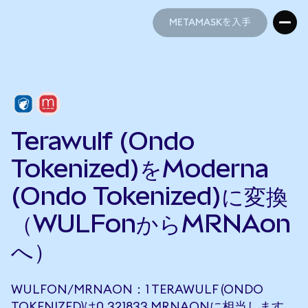
METAMASKを入手
METAMASKを入手
Terawulf (Ondo
Tokenized)をModerna
(Ondo Tokenized)に変換
（WULFonからMRNAon
へ）
WULFON/MRNAON：1 TERAWULF (ONDO
TOKENIZED)は0.321833 MRNAONに相当します