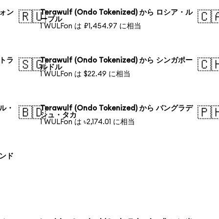
国ウォン
Terawulf (Ondo Tokenized) から ロシア・ル
🇷🇺
🇨
ーブル
1 WULFon は ₽1,454.97 に相当
ーストラ
Terawulf (Ondo Tokenized) から シンガポー
🇸🇬
🇨
ルドル
1 WULFon は $22.49 に相当
ラジル・
Terawulf (Ondo Tokenized) から バングラデ
🇧🇩
🇵
シュ・タカ
1 WULFon は ৳2,174.01 に相当
ーランド