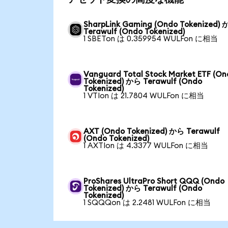
SharpLink Gaming (Ondo Tokenized)
Terawulf (Ondo Tokenized)
1 SBETon は 0.359954 WULFon に相当
Vanguard Total Stock Market ETF (O
Tokenized) から Terawulf (Ondo
Tokenized)
1 VTIon は 21.7804 WULFon に相当
AXT (Ondo Tokenized) から Terawulf
(Ondo Tokenized)
1 AXTIon は 4.3377 WULFon に相当
ProShares UltraPro Short QQQ (Ondo
Tokenized) から Terawulf (Ondo
Tokenized)
1 SQQQon は 2.2481 WULFon に相当