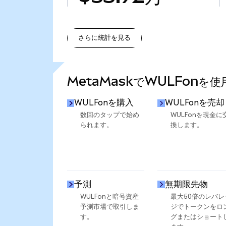
さらに統計を見る
さらに統計を見る
MetaMaskでWULFonを
WULFonを購入
WULFonを売却
数回のタップで始め
WULFonを現金に
られます。
換します。
予測
無期限先物
WULFonと暗号資産
最大50倍のレバレ
予測市場で取引しま
ジでトークンをロ
す。
グまたはショート