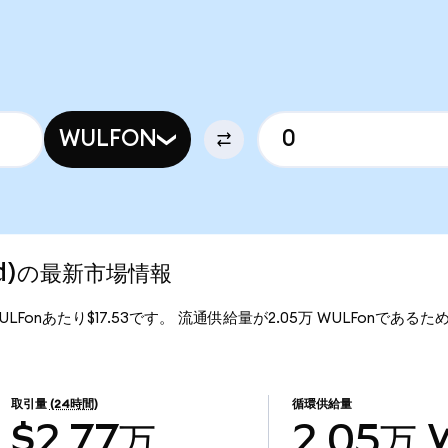
WULFON
ized)の最新市場情報
、1WULFonあたり$17.53です。 流通供給量が2.05万 WULFonであるため、T
。
取引量
(24時間)
循環供給量
$2.77万
2.05万