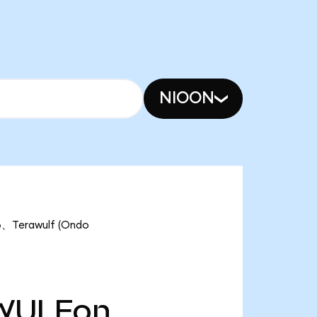
NIOON
erawulf (Ondo
WULFon