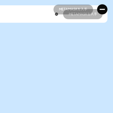
METAMASKを入手
METAMASKを入手
METAMASKを入手
METAMASKを入手