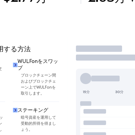
使用する方法
取引
WULFonをスワッ
プ
交
ブロックチェーン間
およびブロックチェ
ーン上でWULFonを
15分
30分
取引します。
ステーキング
ッ
暗号資産を運用して
ン
受動的所得を得まし
し
ょう。