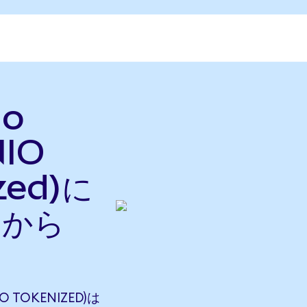
do
NIO
zed)に
nから
O TOKENIZED)は