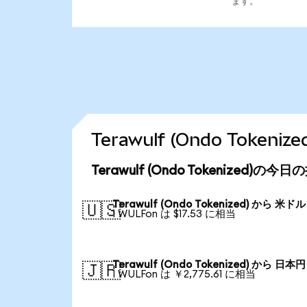
ます。
Terawulf (Ondo Tok
Terawulf (Ondo Tokenized)の
Terawulf (Ondo Tokenized) から 米ドル
🇺🇸
1 WULFon は $17.53 に相当
Terawulf (Ondo Tokenized) から 日本円
🇯🇵
1 WULFon は ￥2,775.61 に相当