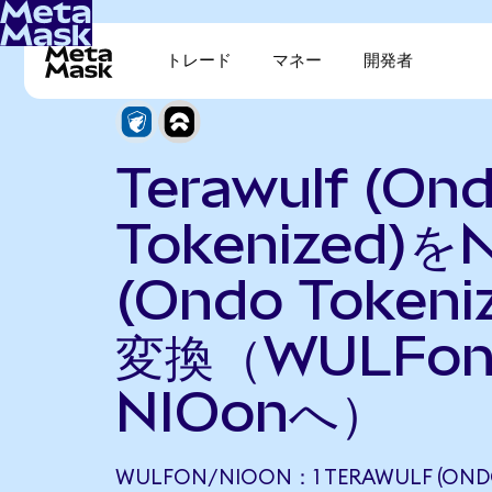
トレード
マネー
開発者
Terawulf (On
Tokenized)を
(Ondo Tokeni
変換（WULFo
NIOonへ）
WULFON/NIOON：1 TERAWULF (OND