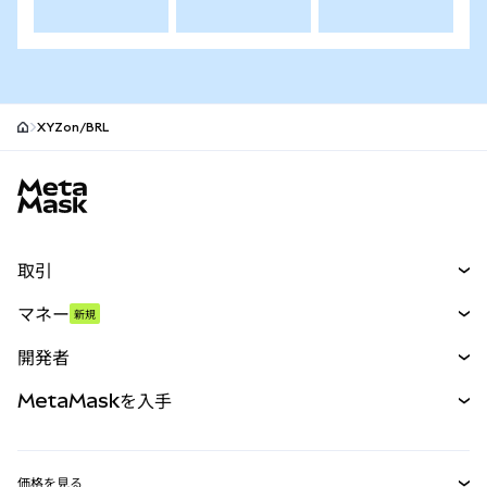
XYZon/BRL
MetaMaskサイトフッター
取引
スワップ
マネー
新規
予測
新規
購入
開発者
パーペチュアル
新規
カード
ドキュメントを表示
MetaMaskを入手
RWA
mUSD
新規
ダッシュボード
トランザクションシールド
収益化
Smart Accounts Kit
Agent Wallet
新規
価格を見る