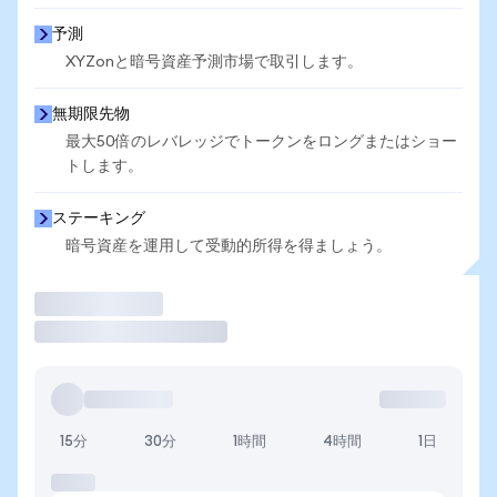
予測
XYZonと暗号資産予測市場で取引します。
無期限先物
最大50倍のレバレッジでトークンをロングまたはショー
トします。
ステーキング
暗号資産を運用して受動的所得を得ましょう。
取引
15分
30分
1時間
4時間
1日