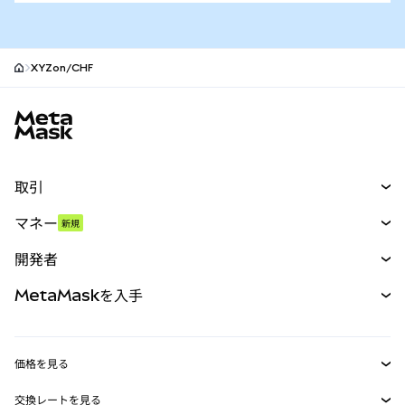
XYZon/CHF
MetaMaskサイトフッター
取引
スワップ
マネー
新規
予測
新規
購入
開発者
パーペチュアル
新規
カード
ドキュメントを表示
MetaMaskを入手
RWA
mUSD
新規
ダッシュボード
トランザクションシールド
収益化
Smart Accounts Kit
Agent Wallet
新規
価格を見る
埋め込みウォレット
Snaps
ビットコインの価格
交換レートを見る