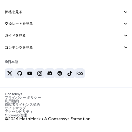
収益化
Smart Accounts Kit
Agent Wallet
新規
価格を見る
埋め込みウォレット
Snaps
ビットコインの価格
交換レートを見る
MetaMask Connect
イーサリアムの価格
報酬
新規
BTC→USD
Solanaの価格
ガイドを見る
Snaps
セキュリティ
ETH→USD
BTCの購入
Shiba Inuの価格
USDT→INR
コンテンツを見る
Web3サービス
サポート
ETHの購入
Pepeの価格
ビットコインウォレット
BTC→USDT
SOLの購入
キャリア
Tetherの価格
Solanaウォレット
日本語
BTC→INR
PEPEの購入
お問い合わせ
USDCの価格
おすすめの暗号資産カード
ETH→USDT
USDTの購入
Chanlinkの価格
おすすめのモバイル暗号資産ウォレット
USDT→PHP
USDCの購入
Polymarketとは？
BTC→EUR
SHIBの購入
Consensys
税制関連ニュース
プライバシー ポリシー
利用規約
BNBの購入
貢献者ライセンス契約
暗号資産の購入方法は？
サイトマップ
アクセシビリティ
ビットコインを売るには？
Cookieの管理
©2026 MetaMask • A Consensys Formation