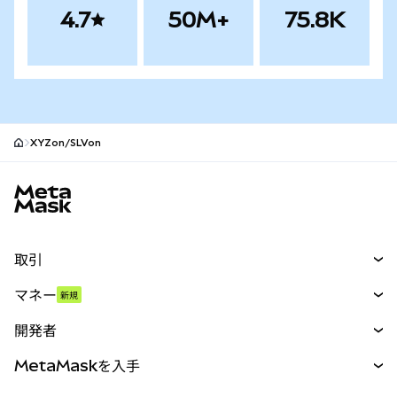
4.7
50M+
75.8K
XYZon/SLVon
MetaMaskサイトフッター
取引
スワップ
マネー
新規
予測
新規
購入
開発者
パーペチュアル
新規
カード
ドキュメントを表示
MetaMaskを入手
RWA
mUSD
新規
ダッシュボード
トランザクションシールド