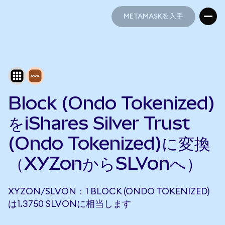
METAMASKを入手
METAMASKを入手
Block (Ondo Tokenized)
をiShares Silver Trust
(Ondo Tokenized)に変換
（XYZonからSLVonへ）
XYZON/SLVON：1 BLOCK (ONDO TOKENIZED)
は1.3750 SLVONに相当します