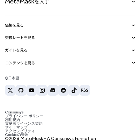
MetaMaskを入手
RWA
mUSD
新規
ダッシュボード
トランザクションシールド
収益化
Smart Accounts Kit
Agent Wallet
新規
価格を見る
埋め込みウォレット
Snaps
ビットコインの価格
交換レートを見る
MetaMask Connect
イーサリアムの価格
報酬
新規
BTC→USD
Solanaの価格
ガイドを見る
Snaps
セキュリティ
ETH→USD
BTCの購入
Shiba Inuの価格
USDT→INR
コンテンツを見る
Web3サービス
サポート
ETHの購入
Pepeの価格
ビットコインウォレット
BTC→USDT
SOLの購入
キャリア
Tetherの価格
Solanaウォレット
日本語
BTC→INR
PEPEの購入
お問い合わせ
USDCの価格
おすすめの暗号資産カード
ETH→USDT
USDTの購入
Chanlinkの価格
おすすめのモバイル暗号資産ウォレット
USDT→PHP
USDCの購入
Polymarketとは？
BTC→EUR
SHIBの購入
Consensys
税制関連ニュース
プライバシー ポリシー
利用規約
BNBの購入
貢献者ライセンス契約
暗号資産の購入方法は？
サイトマップ
アクセシビリティ
ビットコインを売るには？
Cookieの管理
©2026 MetaMask • A Consensys Formation