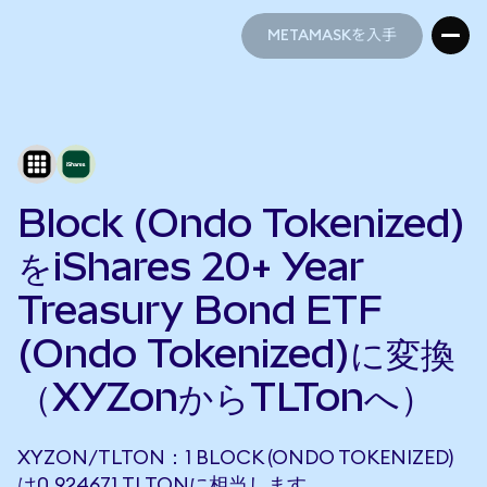
METAMASKを入手
METAMASKを入手
Block (Ondo Tokenized)
をiShares 20+ Year
Treasury Bond ETF
(Ondo Tokenized)に変換
（XYZonからTLTonへ）
XYZON/TLTON：1 BLOCK (ONDO TOKENIZED)
は0.924671 TLTONに相当します