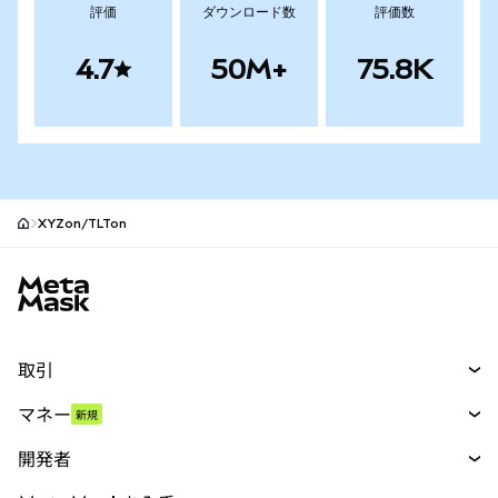
評価
ダウンロード数
評価数
4.7
50M+
75.8K
XYZon/TLTon
MetaMaskサイトフッター
取引
スワップ
マネー
新規
予測
新規
購入
開発者
パーペチュアル
新規
カード
ドキュメントを表示