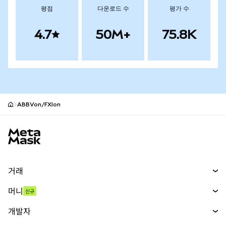
평점
다운로드 수
평가 수
4.7
50M+
75.8K
ABBVon/FXIon
MetaMask 사이트 바닥글
거래
스왑
머니
신규
예측 시장
신규
매수
개발자
무기한 선물
신규
카드
문서 보기