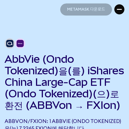
METAMASK 다운로드
METAMASK 다운로드
AbbVie (Ondo
Tokenized)을(를) iShares
China Large-Cap ETF
(Ondo Tokenized)(으)로
환전 (ABBVon → FXIon)
ABBVON/FXION: 1 ABBVIE (ONDO TOKENIZED)
은(는) 7.2265 FXION에 해당합니다