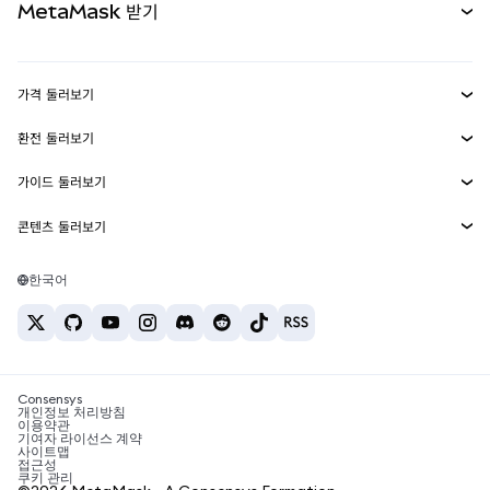
MetaMask 받기
실물자산
mUSD
신규
대시보드
Transaction Shield
수익 창출
Smart Accounts Kit
에이전트 지갑
신규
가격 둘러보기
임베디드 지갑
Snaps
비트코인 가격
환전 둘러보기
MetaMask Connect
이더리움 가격
보상
신규
BTC를 USD로 환전
솔라나 가격
가이드 둘러보기
Snaps
보안
ETH를 USD로 환전
BTC 매수
시바이누 가격
USDT를 INR로 환전
콘텐츠 둘러보기
웹3 서비스
고객 지원
ETH 매수
페페 가격
비트코인 지갑
BTC를 USDT로 환전
SOL 매수
채용
테더 가격
솔라나 지갑
한국어
BTC를 INR로 환전
PEPE 매수
연락처
USDC 가격
최고의 암호화폐 카드
ETH를 USDT로 환전
USDT 매수
체인링크 가격
최고의 모바일 암호화폐 지갑
USDT를 PHP로 환전
USDC 매수
Polymarket이란?
BTC를 EUR로 환전
SHIB 매수
Consensys
암호화폐 세금 뉴스
개인정보 처리방침
이용약관
BNB 매수
기여자 라이선스 계약
암호화폐 매수 방법
사이트맵
접근성
비트코인 매도 방법
쿠키 관리