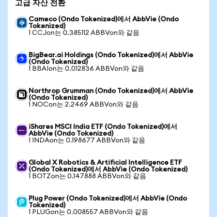
고급 자산 전환
Cameco (Ondo Tokenized)에서 AbbVie (Ondo
Tokenized)
1 CCJon는 0.385112 ABBVon와 같음
BigBear.ai Holdings (Ondo Tokenized)에서 AbbVie
(Ondo Tokenized)
1 BBAIon는 0.012836 ABBVon와 같음
Northrop Grumman (Ondo Tokenized)에서 AbbVie
(Ondo Tokenized)
1 NOCon는 2.2469 ABBVon와 같음
iShares MSCI India ETF (Ondo Tokenized)에서
AbbVie (Ondo Tokenized)
1 INDAon는 0.198677 ABBVon와 같음
Global X Robotics & Artificial Intelligence ETF
(Ondo Tokenized)에서 AbbVie (Ondo Tokenized)
1 BOTZon는 0.147888 ABBVon와 같음
Plug Power (Ondo Tokenized)에서 AbbVie (Ondo
Tokenized)
1 PLUGon는 0.008557 ABBVon와 같음