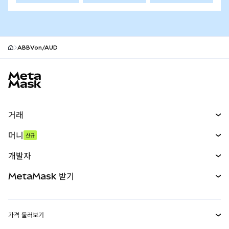
ABBVon/AUD
MetaMask 사이트 바닥글
거래
스왑
머니
신규
예측 시장
신규
매수
개발자
무기한 선물
신규
카드
문서 보기
MetaMask 받기
실물자산
mUSD
신규
대시보드
Transaction Shield
수익 창출
Smart Accounts Kit
에이전트 지갑
신규
가격 둘러보기
임베디드 지갑
Snaps
비트코인 가격