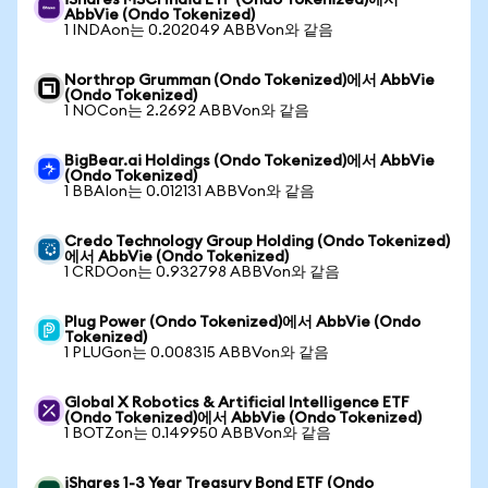
iShares MSCI India ETF (Ondo Tokenized)에서
AbbVie (Ondo Tokenized)
1 INDAon는 0.202049 ABBVon와 같음
Northrop Grumman (Ondo Tokenized)에서 AbbVie
(Ondo Tokenized)
1 NOCon는 2.2692 ABBVon와 같음
BigBear.ai Holdings (Ondo Tokenized)에서 AbbVie
(Ondo Tokenized)
1 BBAIon는 0.012131 ABBVon와 같음
Credo Technology Group Holding (Ondo Tokenized)
에서 AbbVie (Ondo Tokenized)
1 CRDOon는 0.932798 ABBVon와 같음
Plug Power (Ondo Tokenized)에서 AbbVie (Ondo
Tokenized)
1 PLUGon는 0.008315 ABBVon와 같음
Global X Robotics & Artificial Intelligence ETF
(Ondo Tokenized)에서 AbbVie (Ondo Tokenized)
1 BOTZon는 0.149950 ABBVon와 같음
iShares 1-3 Year Treasury Bond ETF (Ondo