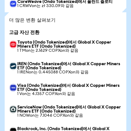
CoreWeave (Ondo Tokenized)에서 폴란드 즐로티
1 CRWVon는 zł 330.09와 같음
더 많은 변환 살펴보기
고급 자산 전환
Toyota (Ondo Tokenized)에서 Global X Copper
Miners ETF (Ondo Tokenized)
1 TMon는 2.1629 COPXon와 같음
IREN (Ondo Tokenized)에서 Global X Copper Miners
ETF (Ondo Tokenized)
1 IRENon는 0.445088 COPXon와 같음
Visa (Ondo Tokenized)에서 Global X Copper Miners
ETF (Ondo Tokenized)
1 Von는 4.1357 COPXon와 같음
ServiceNow (Ondo Tokenized)에서 Global X Copper
Miners ETF (Ondo Tokenized)
1 NOWon는 7.1046 COPXon와 같음
Blackrock, Inc. (Ondo Tokenized)에서 Global X