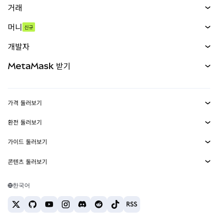
거래
스왑
머니
신규
예측 시장
신규
매수
개발자
무기한 선물
신규
카드
문서 보기
MetaMask 받기
실물자산
mUSD
신규
대시보드
Transaction Shield
수익 창출
Smart Accounts Kit
에이전트 지갑
신규
가격 둘러보기
임베디드 지갑
Snaps
비트코인 가격
환전 둘러보기
MetaMask Connect
이더리움 가격
보상
신규
BTC를 USD로 환전
솔라나 가격
가이드 둘러보기
Snaps
보안
ETH를 USD로 환전
BTC 매수
시바이누 가격
USDT를 INR로 환전
콘텐츠 둘러보기
웹3 서비스
고객 지원
ETH 매수
페페 가격
비트코인 지갑
BTC를 USDT로 환전
SOL 매수
채용
테더 가격
솔라나 지갑
한국어
BTC를 INR로 환전
PEPE 매수
연락처
USDC 가격
최고의 암호화폐 카드
ETH를 USDT로 환전
USDT 매수
체인링크 가격
최고의 모바일 암호화폐 지갑