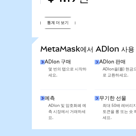
통계 더 보기
통계 더 보기
MetaMask에서 ADIon 사용
ADIon 구매
ADIon 판매
몇 번의 탭으로 시작하
ADIon을(를) 현금
세요.
로 교환하세요.
예측
무기한 선물
ADIon 및 암호화폐 예
최대 50배 레버리
측 시장에서 거래하세
토큰을 롱 또는 숏 
요.
세요.