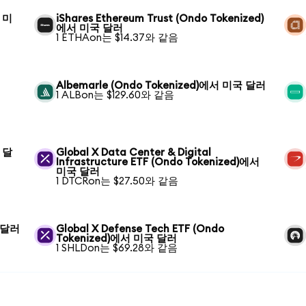
서 미
iShares Ethereum Trust (Ondo Tokenized)
에서 미국 달러
1 ETHAon는 $14.37와 같음
Albemarle (Ondo Tokenized)에서 미국 달러
1 ALBon는 $129.60와 같음
국 달
Global X Data Center & Digital
Infrastructure ETF (Ondo Tokenized)에서
미국 달러
1 DTCRon는 $27.50와 같음
국 달러
Global X Defense Tech ETF (Ondo
Tokenized)에서 미국 달러
1 SHLDon는 $69.28와 같음