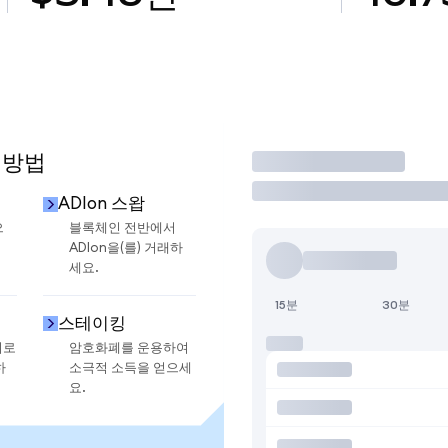
 방법
거래
ADIon 스왑
으
블록체인 전반에서
ADIon을(를) 거래하
세요.
15분
30분
스테이킹
지로
암호화폐를 운용하여
하
소극적 소득을 얻으세
요.