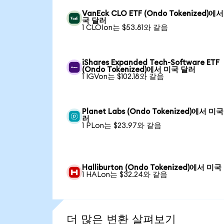
VanEck CLO ETF (Ondo Tokenized)에
국 달러
1 CLOIon는 $53.81와 같음
iShares Expanded Tech-Software ETF
(Ondo Tokenized)에서 미국 달러
1 IGVon는 $102.18와 같음
Planet Labs (Ondo Tokenized)에서 미
러
1 PLon는 $23.97와 같음
Halliburton (Ondo Tokenized)에서 미
1 HALon는 $32.24와 같음
더 많은 변환 살펴보기