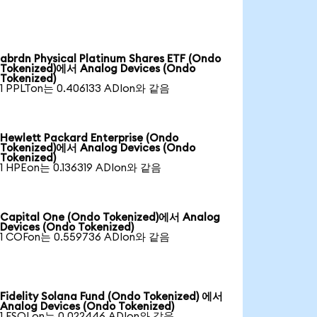
abrdn Physical Platinum Shares ETF (Ondo
Tokenized)에서 Analog Devices (Ondo
Tokenized)
1 PPLTon는 0.406133 ADIon와 같음
Hewlett Packard Enterprise (Ondo
Tokenized)에서 Analog Devices (Ondo
Tokenized)
1 HPEon는 0.136319 ADIon와 같음
Capital One (Ondo Tokenized)에서 Analog
Devices (Ondo Tokenized)
1 COFon는 0.559736 ADIon와 같음
Fidelity Solana Fund (Ondo Tokenized) 에서
Analog Devices (Ondo Tokenized)
1 FSOLon는 0.022446 ADIon와 같음