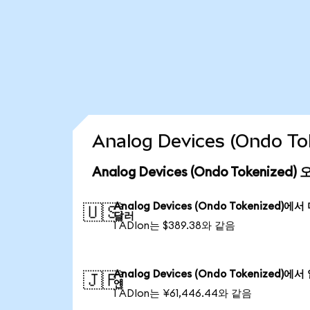
Analog Devices (Ondo
Analog Devices (Ondo Tokenize
Analog Devices (Ondo Tokenized)에
🇺🇸
달러
1 ADIon는 $389.38와 같음
Analog Devices (Ondo Tokenized)에
🇯🇵
엔
1 ADIon는 ¥61,446.44와 같음