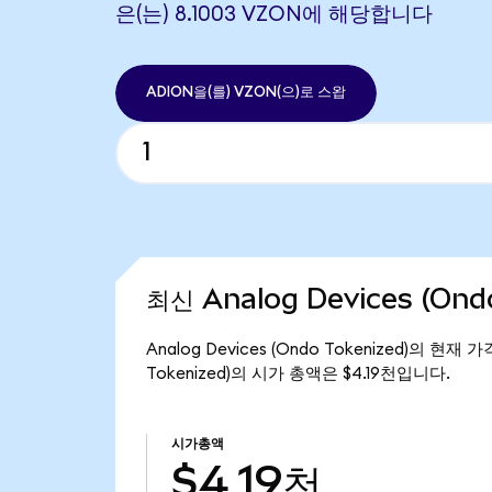
은(는) 8.1003 VZON에 해당합니다
ADION을(를) VZON(으)로 스왑
최신 Analog Devices (Ond
Analog Devices (Ondo Tokenized)의 현재 
Tokenized)의 시가 총액은 $4.19천입니다.
시가총액
$4.19천