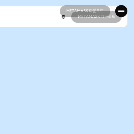
METAMASK 다운로드
METAMASK 다운로드
METAMASK 다운로드
METAMASK 다운로드