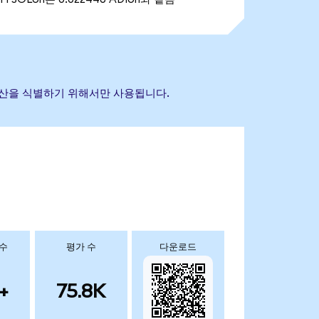
조 자산을 식별하기 위해서만 사용됩니다.
 수
평가 수
다운로드
+
75.8K