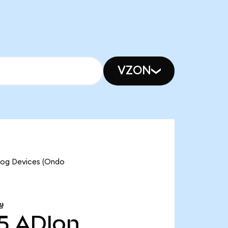
VZON
g Devices (Ondo
량
5
ADIon