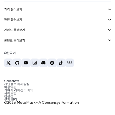
수익 창출
Smart Accounts Kit
에이전트 지갑
신규
가격 둘러보기
임베디드 지갑
Snaps
비트코인 가격
환전 둘러보기
MetaMask Connect
이더리움 가격
보상
신규
BTC를 USD로 환전
솔라나 가격
가이드 둘러보기
Snaps
보안
ETH를 USD로 환전
BTC 매수
시바이누 가격
USDT를 INR로 환전
콘텐츠 둘러보기
웹3 서비스
고객 지원
ETH 매수
페페 가격
비트코인 지갑
BTC를 USDT로 환전
SOL 매수
채용
테더 가격
솔라나 지갑
한국어
BTC를 INR로 환전
PEPE 매수
연락처
USDC 가격
최고의 암호화폐 카드
ETH를 USDT로 환전
USDT 매수
체인링크 가격
최고의 모바일 암호화폐 지갑
USDT를 PHP로 환전
USDC 매수
Polymarket이란?
BTC를 EUR로 환전
SHIB 매수
Consensys
암호화폐 세금 뉴스
개인정보 처리방침
이용약관
BNB 매수
기여자 라이선스 계약
암호화폐 매수 방법
사이트맵
접근성
비트코인 매도 방법
쿠키 관리
©2026 MetaMask • A Consensys Formation