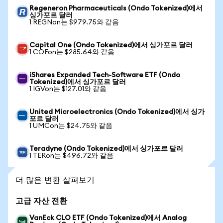
Regeneron Pharmaceuticals (Ondo Tokenized)에서
싱가포르 달러
1 REGNon는 $979.75와 같음
Capital One (Ondo Tokenized)에서 싱가포르 달러
1 COFon는 $285.64와 같음
iShares Expanded Tech-Software ETF (Ondo
Tokenized)에서 싱가포르 달러
1 IGVon는 $127.01와 같음
United Microelectronics (Ondo Tokenized)에서 싱가
포르 달러
1 UMCon는 $24.75와 같음
Teradyne (Ondo Tokenized)에서 싱가포르 달러
1 TERon는 $496.72와 같음
더 많은 변환 살펴보기
고급 자산 전환
VanEck CLO ETF (Ondo Tokenized)에서 Analog