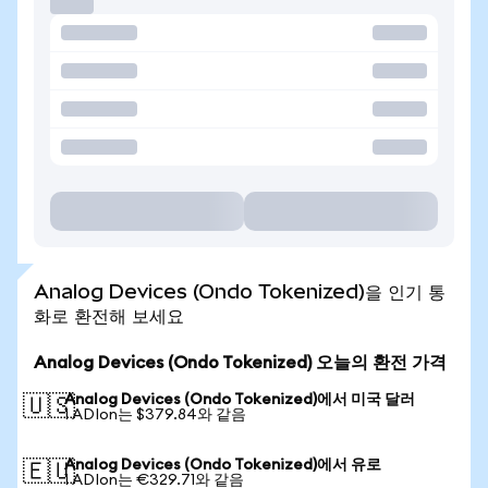
Analog Devices (Ondo Tokenized)을 인기 통
화로 환전해 보세요
Analog Devices (Ondo Tokenized) 오늘의 환전 가격
Analog Devices (Ondo Tokenized)에서 미국 달러
🇺🇸
1 ADIon는 $379.84와 같음
Analog Devices (Ondo Tokenized)에서 유로
🇪🇺
1 ADIon는 €329.71와 같음