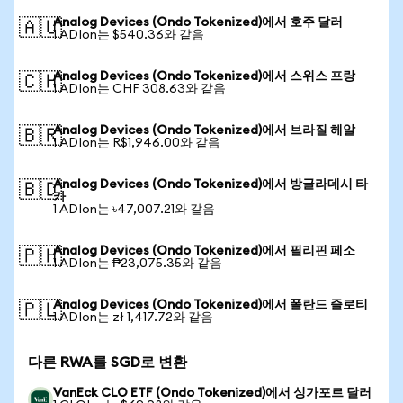
Analog Devices (Ondo Tokenized)에서 호주 달러
🇦🇺
1 ADIon는 $540.36와 같음
Analog Devices (Ondo Tokenized)에서 스위스 프랑
🇨🇭
1 ADIon는 CHF 308.63와 같음
Analog Devices (Ondo Tokenized)에서 브라질 헤알
🇧🇷
1 ADIon는 R$1,946.00와 같음
Analog Devices (Ondo Tokenized)에서 방글라데시 타
🇧🇩
카
1 ADIon는 ৳47,007.21와 같음
Analog Devices (Ondo Tokenized)에서 필리핀 페소
🇵🇭
1 ADIon는 ₱23,075.35와 같음
Analog Devices (Ondo Tokenized)에서 폴란드 즐로티
🇵🇱
1 ADIon는 zł 1,417.72와 같음
다른 RWA를 SGD로 변환
VanEck CLO ETF (Ondo Tokenized)에서 싱가포르 달러