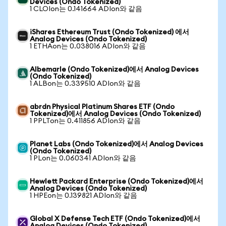
Devices (Ondo Tokenized)
1 CLOIon는 0.141664 ADIon와 같음
iShares Ethereum Trust (Ondo Tokenized) 에서
Analog Devices (Ondo Tokenized)
1 ETHAon는 0.038016 ADIon와 같음
Albemarle (Ondo Tokenized)에서 Analog Devices
(Ondo Tokenized)
1 ALBon는 0.339510 ADIon와 같음
abrdn Physical Platinum Shares ETF (Ondo
Tokenized)에서 Analog Devices (Ondo Tokenized)
1 PPLTon는 0.411856 ADIon와 같음
Planet Labs (Ondo Tokenized)에서 Analog Devices
(Ondo Tokenized)
1 PLon는 0.060341 ADIon와 같음
Hewlett Packard Enterprise (Ondo Tokenized)에서
Analog Devices (Ondo Tokenized)
1 HPEon는 0.139821 ADIon와 같음
Global X Defense Tech ETF (Ondo Tokenized)에서