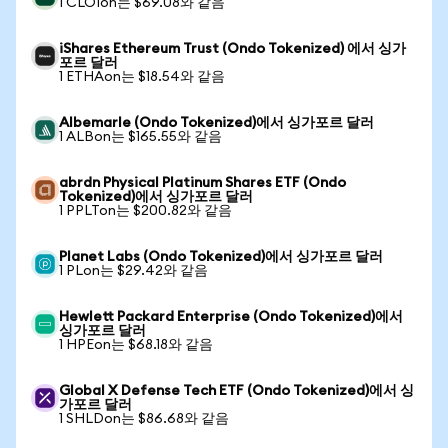
1 CLOIon는 $69.08와 같음
iShares Ethereum Trust (Ondo Tokenized) 에서 싱가
포르 달러
1 ETHAon는 $18.54와 같음
Albemarle (Ondo Tokenized)에서 싱가포르 달러
1 ALBon는 $165.55와 같음
abrdn Physical Platinum Shares ETF (Ondo
Tokenized)에서 싱가포르 달러
1 PPLTon는 $200.82와 같음
Planet Labs (Ondo Tokenized)에서 싱가포르 달러
1 PLon는 $29.42와 같음
Hewlett Packard Enterprise (Ondo Tokenized)에서
싱가포르 달러
1 HPEon는 $68.18와 같음
Global X Defense Tech ETF (Ondo Tokenized)에서 싱
가포르 달러
1 SHLDon는 $86.68와 같음