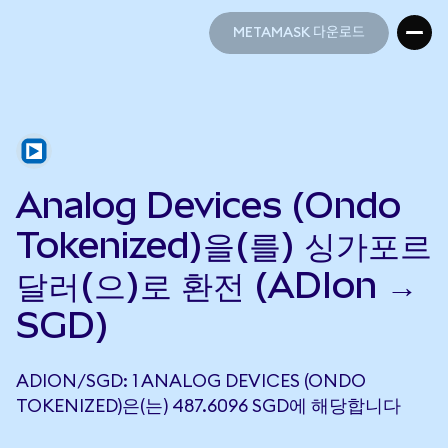
METAMASK 다운로드
METAMASK 다운로드
Analog Devices (Ondo
Tokenized)을(를) 싱가포르
달러(으)로 환전 (ADIon →
SGD)
ADION/SGD: 1 ANALOG DEVICES (ONDO
TOKENIZED)은(는) 487.6096 SGD에 해당합니다