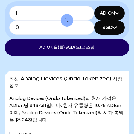
ADION
SGD
ADION을(를) SGD(으)로 스왑
최신 Analog Devices (Ondo Tokenized) 시장
정보
Analog Devices (Ondo Tokenized)의 현재 가격은
ADIon당 $487.61입니다. 현재 유통량은 10.75 ADIon
이며, Analog Devices (Ondo Tokenized)의 시가 총액
은 $5.24천입니다.