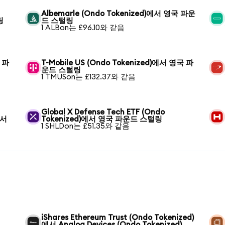
Albemarle (Ondo Tokenized)에서 영국 파운
링
드 스털링
1 ALBon는 £96.10와 같음
국 파
T-Mobile US (Ondo Tokenized)에서 영국 파
운드 스털링
1 TMUSon는 £132.37와 같음
Global X Defense Tech ETF (Ondo
에서
Tokenized)에서 영국 파운드 스털링
1 SHLDon는 £51.35와 같음
iShares Ethereum Trust (Ondo Tokenized)
에서 Analog Devices (Ondo Tokenized)