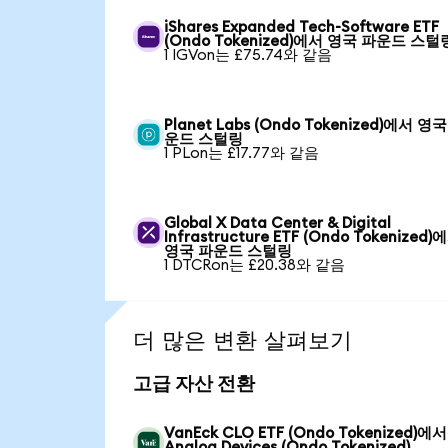
iShares Expanded Tech-Software ETF
(Ondo Tokenized)에서 영국 파운드 스털
1 IGVon는 £75.74와 같음
Planet Labs (Ondo Tokenized)에서 영
운드 스털링
1 PLon는 £17.77와 같음
Global X Data Center & Digital
Infrastructure ETF (Ondo Tokenized)
영국 파운드 스털링
1 DTCRon는 £20.38와 같음
더 많은 변환 살펴보기
고급 자산 전환
VanEck CLO ETF (Ondo Tokenized)에서
Analog Devices (Ondo Tokenized)