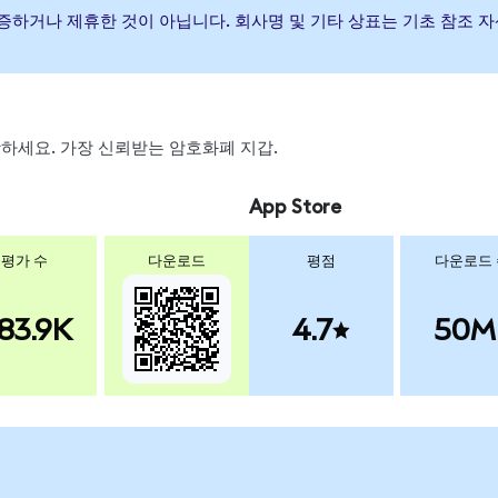
 후원, 보증하거나 제휴한 것이 아닙니다. 회사명 및 기타 상표는 기초 참
 스왑하세요. 가장 신뢰받는 암호화폐 지갑.
App Store
평가 수
다운로드
평점
다운로드
83.9K
4.7
50M