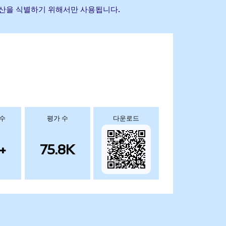
조 자산을 식별하기 위해서만 사용됩니다.
 수
평가 수
다운로드
+
75.8K