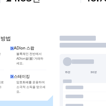
 방법
거래
ADIon 스왑
으
블록체인 전반에서
ADIon을(를) 거래하
세요.
15분
30분
스테이킹
지로
암호화폐를 운용하여
하
소극적 소득을 얻으세
요.