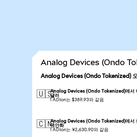
Analog Devices (Ondo
Analog Devices (Ondo Tokenize
Analog Devices (Ondo Tokenized)에
🇺🇸
달러
1 ADIon는 $389.93와 같음
Analog Devices (Ondo Tokenized)에
🇨🇳
위안화
1 ADIon는 ¥2,630.90와 같음