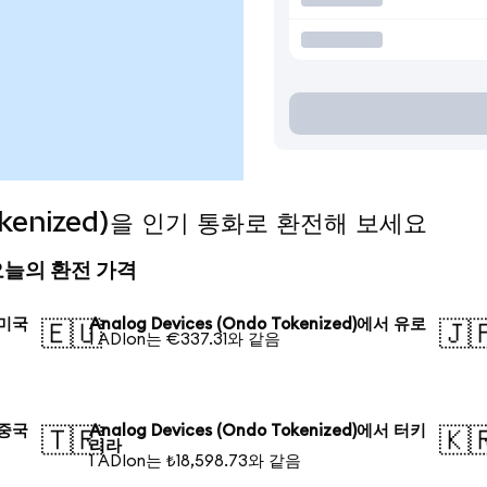
 Tokenized)을 인기 통화로 환전해 보세요
d) 오늘의 환전 가격
서 미국
Analog Devices (Ondo Tokenized)에서 유로
🇪🇺
🇯
1 ADIon는 €337.31와 같음
서 중국
Analog Devices (Ondo Tokenized)에서 터키
🇹🇷
🇰
리라
1 ADIon는 ₺18,598.73와 같음