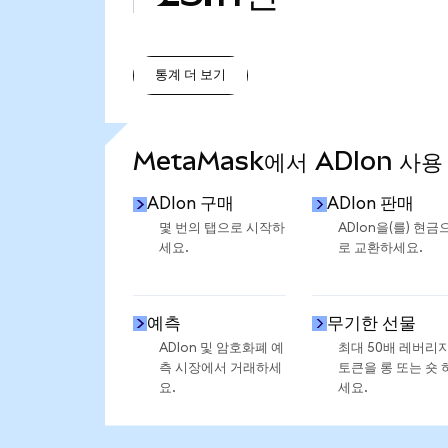
통계 더 보기
통계 더 보기
MetaMask에서 ADIon 사용
ADIon 구매
ADIon 판매
몇 번의 탭으로 시작하
ADIon을(를) 현금
세요.
로 교환하세요.
예측
무기한 선물
ADIon 및 암호화폐 예
최대 50배 레버리
측 시장에서 거래하세
토큰을 롱 또는 숏 
요.
세요.