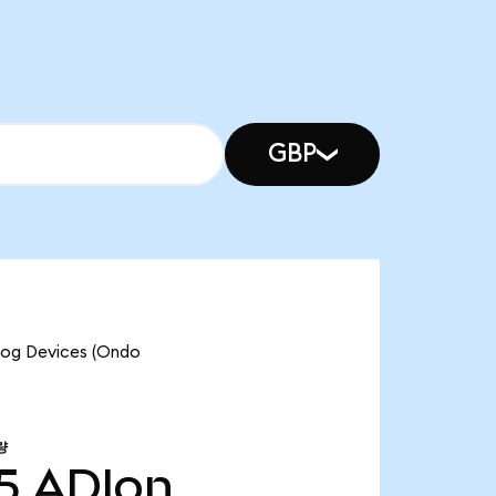
GBP
g Devices (Ondo
량
5
ADIon