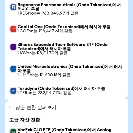
Regeneron Pharmaceuticals (Ondo Tokenized)에서
러시아 루블
1 REGNon는 ₽63,343.97와 같음
Capital One (Ondo Tokenized)에서 러시아 루블
1 COFon는 ₽18,467.61와 같음
iShares Expanded Tech-Software ETF (Ondo
Tokenized)에서 러시아 루블
1 IGVon는 ₽8,211.70와 같음
United Microelectronics (Ondo Tokenized)에서 러시
아 루블
1 UMCon는 ₽1,600.18와 같음
Teradyne (Ondo Tokenized)에서 러시아 루블
1 TERon는 ₽32,114.77와 같음
더 많은 변환 살펴보기
고급 자산 전환
VanEck CLO ETF (Ondo Tokenized)에서 Analog