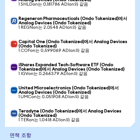
Analog Devices (Ondo Tokenized)
1 SHLDon는 0.181786 ADIon와 같음
Regeneron Pharmaceuticals (Ondo Tokenized)에서
Analog Devices (Ondo Tokenized)
1 REGNon는 2.0548 ADIon와 같음
Capital One (Ondo Tokenized)에서 Analog Devices
(Ondo Tokenized)
1 COFon는 0.599069 ADIon와 같음
iShares Expanded Tech-Software ETF (Ondo
Tokenized)에서 Analog Devices (Ondo Tokenized)
1 IGVon는 0.266379 ADIon와 같음
United Microelectronics (Ondo Tokenized)에서
Analog Devices (Ondo Tokenized)
1 UMCon는 0.051908 ADIon와 같음
Teradyne (Ondo Tokenized)에서 Analog Devices
(Ondo Tokenized)
1 TERon는 1.0418 ADIon와 같음
면책 조항