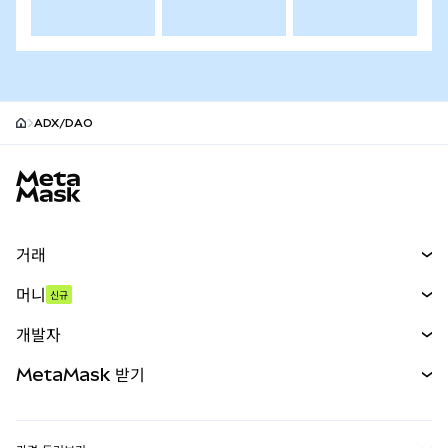
ADX/DAO
MetaMask 사이트 바닥글
거래
스왑
머니
신규
예측 시장
신규
매수
개발자
무기한 선물
신규
카드
문서 보기
MetaMask 받기
실물자산
mUSD
신규
대시보드
Transaction Shield
수익 창출
Smart Accounts Kit
에이전트 지갑
신규