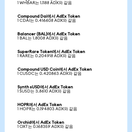
1 WHBAR는 1.1188 ADX와 같음
Compound Dai에서 AdEx Token
1 CDAI는 0.416608 ADX와 같음
Balancer (BAL)에서 AdEx Token
1 BAL는 1.8008 ADX와 같음
SuperRare Token에서 AdEx Token
1 RARE는 0.204918 ADX와 같음
Compound USD Coin에서 AdEx Token
1 CUSDC는 0.420863 ADX와 같음
Synth sUSD에서 AdEx Token
1 SUSD는 3.8610 ADX와 같음
HOPR에서 AdEx Token
1 HOPR는 0.194803 ADX와 같음
Orchid에서 AdEx Token
1 OXT는 0.168359 ADX와 같음