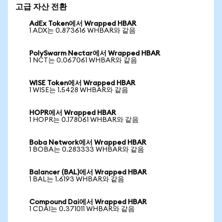
고급 자산 전환
AdEx Token에서 Wrapped HBAR
1 ADX는 0.873616 WHBAR와 같음
PolySwarm Nectar에서 Wrapped HBAR
1 NCT는 0.067061 WHBAR와 같음
WISE Token에서 Wrapped HBAR
1 WISE는 1.5428 WHBAR와 같음
HOPR에서 Wrapped HBAR
1 HOPR는 0.178061 WHBAR와 같음
Boba Network에서 Wrapped HBAR
1 BOBA는 0.283333 WHBAR와 같음
Balancer (BAL)에서 Wrapped HBAR
1 BAL는 1.6193 WHBAR와 같음
Compound Dai에서 Wrapped HBAR
1 CDAI는 0.371011 WHBAR와 같음