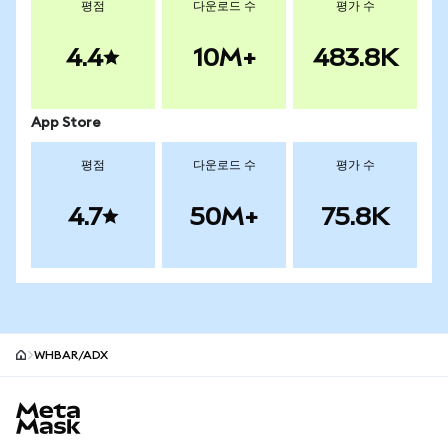
평점
다운로드 수
평가 수
4.4
10M+
483.8K
App Store
평점
다운로드 수
평가 수
4.7
50M+
75.8K
WHBAR/ADX
MetaMask 사이트 바닥글