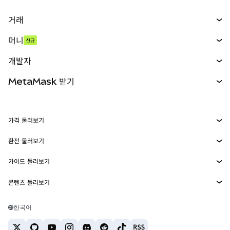
거래
스왑
머니
신규
예측 시장
신규
매수
개발자
무기한 선물
신규
카드
문서 보기
MetaMask 받기
실물자산
mUSD
신규
대시보드
Transaction Shield
수익 창출
Smart Accounts Kit
에이전트 지갑
신규
가격 둘러보기
임베디드 지갑
Snaps
비트코인 가격
환전 둘러보기
MetaMask Connect
이더리움 가격
보상
신규
BTC를 USD로 환전
솔라나 가격
가이드 둘러보기
Snaps
보안
ETH를 USD로 환전
BTC 매수
시바이누 가격
USDT를 INR로 환전
콘텐츠 둘러보기
웹3 서비스
고객 지원
ETH 매수
페페 가격
비트코인 지갑
BTC를 USDT로 환전
SOL 매수
채용
테더 가격
솔라나 지갑
한국어
BTC를 INR로 환전
PEPE 매수
연락처
USDC 가격
최고의 암호화폐 카드
ETH를 USDT로 환전