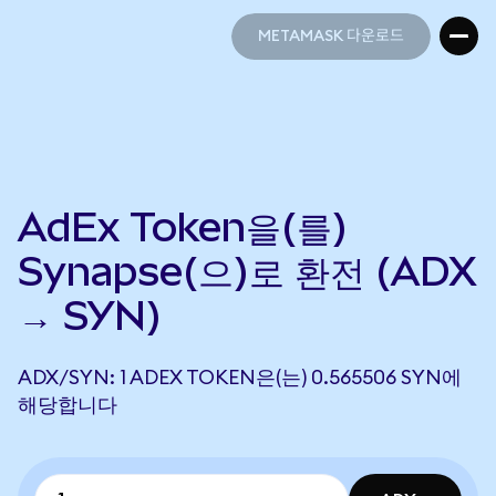
METAMASK 다운로드
METAMASK 다운로드
AdEx Token을(를)
Synapse(으)로 환전 (ADX
→ SYN)
ADX/SYN: 1 ADEX TOKEN은(는) 0.565506 SYN에
해당합니다