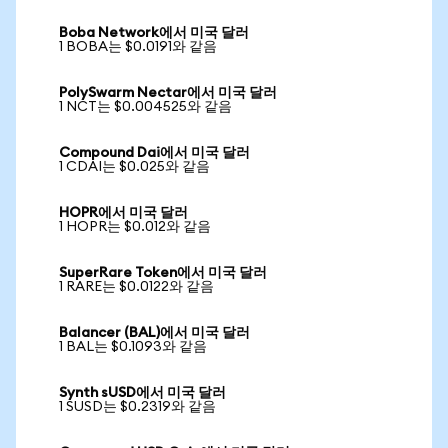
Boba Network에서 미국 달러
1 BOBA는 $0.0191와 같음
PolySwarm Nectar에서 미국 달러
1 NCT는 $0.004525와 같음
Compound Dai에서 미국 달러
1 CDAI는 $0.025와 같음
HOPR에서 미국 달러
1 HOPR는 $0.012와 같음
SuperRare Token에서 미국 달러
1 RARE는 $0.0122와 같음
Balancer (BAL)에서 미국 달러
1 BAL는 $0.1093와 같음
Synth sUSD에서 미국 달러
1 SUSD는 $0.2319와 같음