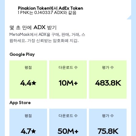
Pinakion Token에서 AdEx Token
1 PNK는 0.140337 ADX와 같음
몇 초 만에 ADX 받기
MetaMask에서 ADX을 구매, 판매, 거래, 스
왑하세요. 가장 신뢰받는 암호화폐 지갑.
Google Play
평점
다운로드 수
평가 수
4.4
10M+
483.8K
App Store
평점
다운로드 수
평가 수
4.7
50M+
75.8K