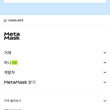
SAND/APE
MetaMask 사이트 바닥글
거래
스왑
머니
신규
예측 시장
신규
매수
개발자
무기한 선물
신규
카드
문서 보기
MetaMask 받기
실물자산
mUSD
신규
대시보드
Transaction Shield
수익 창출
Smart Accounts Kit
에이전트 지갑
신규
가격 둘러보기
임베디드 지갑
Snaps
비트코인 가격