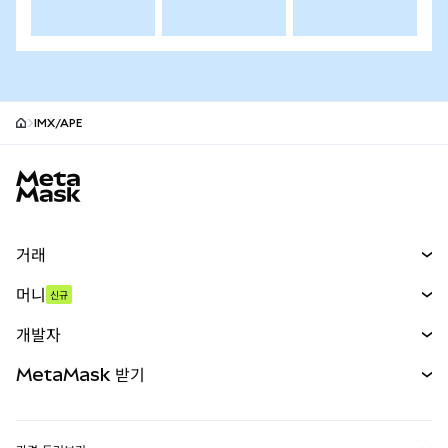
IMX/APE
MetaMask 사이트 바닥글
거래
스왑
머니
신규
예측 시장
신규
매수
개발자
무기한 선물
신규
카드
문서 보기
MetaMask 받기
실물자산
mUSD
신규
대시보드
Transaction Shield
수익 창출
Smart Accounts Kit
에이전트 지갑
신규