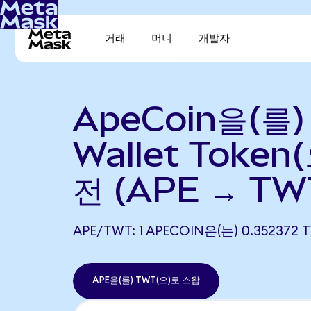
거래
머니
개발자
ApeCoin을(를) 
Wallet Token
전 (APE → TW
APE/TWT: 1 APECOIN은(는) 0.3523
APE을(를) TWT(으)로 스왑