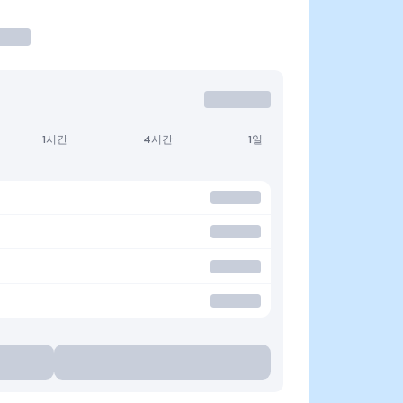
1시간
4시간
1일