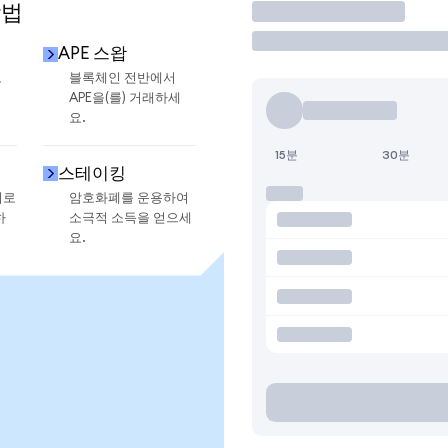
방법
거래
APE 스왑
로
블록체인 전반에서
APE을(를) 거래하세
요.
15분
30분
스테이킹
지로
암호화폐를 운용하여
하
소극적 소득을 얻으세
요.