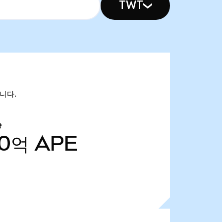
TWT
입니다.
량
00억
APE