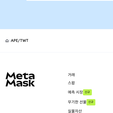
APE/TWT
MetaMask 사이트 바닥글
거래
스왑
예측 시장
신규
무기한 선물
신규
실물자산