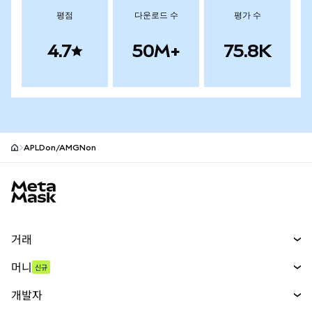
평점
다운로드 수
평가 수
4.7
50M+
75.8K
APLDon/AMGNon
MetaMask 사이트 바닥글
거래
스왑
머니
신규
예측 시장
신규
매수
개발자
무기한 선물
신규
카드
문서 보기