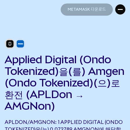
METAMASK 다운로드
METAMASK 다운로드
Applied Digital (Ondo
Tokenized)을(를) Amgen
(Ondo Tokenized)(으)로
환전 (APLDon →
AMGNon)
APLDON/AMGNON: 1 APPLIED DIGITAL (ONDO
TOKENIZED)은(는) 0.072789 AMGNON에 해당합