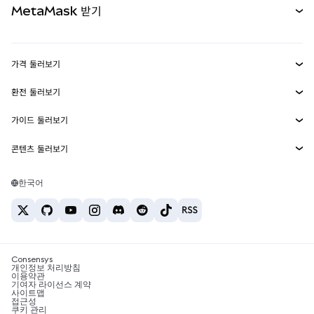
MetaMask 받기
실물자산
mUSD
신규
대시보드
Transaction Shield
수익 창출
Smart Accounts Kit
에이전트 지갑
신규
가격 둘러보기
임베디드 지갑
Snaps
비트코인 가격
환전 둘러보기
MetaMask Connect
이더리움 가격
보상
신규
BTC를 USD로 환전
솔라나 가격
가이드 둘러보기
Snaps
보안
ETH를 USD로 환전
BTC 매수
시바이누 가격
USDT를 INR로 환전
콘텐츠 둘러보기
웹3 서비스
고객 지원
ETH 매수
페페 가격
비트코인 지갑
BTC를 USDT로 환전
SOL 매수
채용
테더 가격
솔라나 지갑
한국어
BTC를 INR로 환전
PEPE 매수
연락처
USDC 가격
최고의 암호화폐 카드
ETH를 USDT로 환전
USDT 매수
체인링크 가격
최고의 모바일 암호화폐 지갑
USDT를 PHP로 환전
USDC 매수
Polymarket이란?
BTC를 EUR로 환전
SHIB 매수
Consensys
암호화폐 세금 뉴스
개인정보 처리방침
이용약관
BNB 매수
기여자 라이선스 계약
암호화폐 매수 방법
사이트맵
접근성
비트코인 매도 방법
쿠키 관리