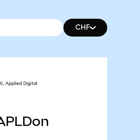
CHF
pplied Digital
APLDon