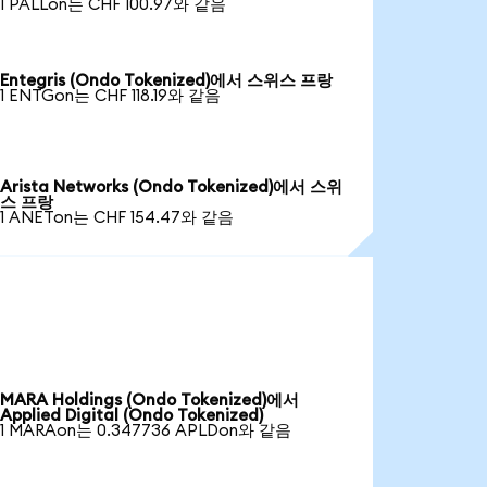
1 PALLon는 CHF 100.97와 같음
Entegris (Ondo Tokenized)에서 스위스 프랑
1 ENTGon는 CHF 118.19와 같음
Arista Networks (Ondo Tokenized)에서 스위
스 프랑
1 ANETon는 CHF 154.47와 같음
MARA Holdings (Ondo Tokenized)에서
Applied Digital (Ondo Tokenized)
1 MARAon는 0.347736 APLDon와 같음