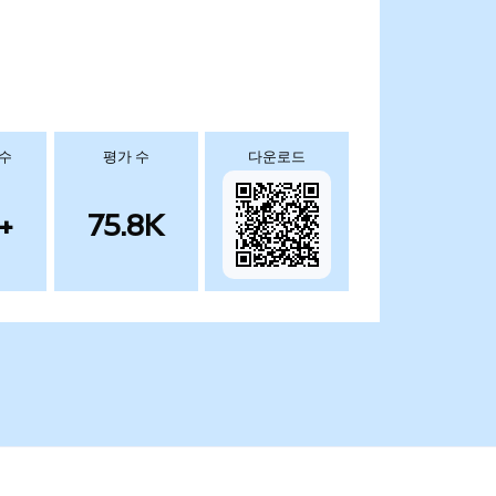
 수
평가 수
다운로드
+
75.8K