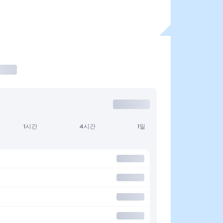
1시간
4시간
1일