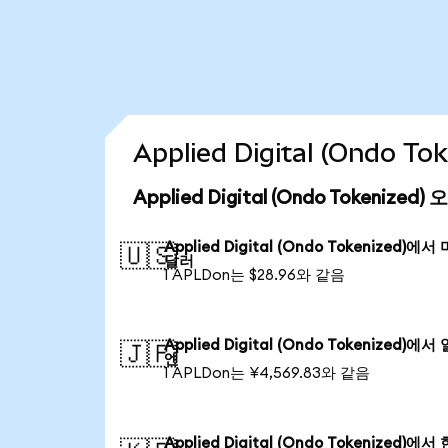
Applied Digital (Ondo
Applied Digital (Ondo Tokenize
Applied Digital (Ondo Tokenized)에서
🇺🇸
달러
1 APLDon는 $28.96와 같음
Applied Digital (Ondo Tokenized)에서
🇯🇵
엔
1 APLDon는 ¥4,569.83와 같음
Applied Digital (Ondo Tokenized)에서