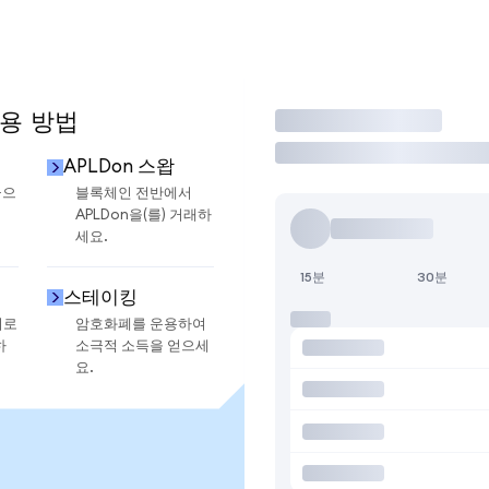
사용 방법
거래
APLDon 스왑
금으
블록체인 전반에서
APLDon을(를) 거래하
세요.
15분
30분
스테이킹
지로
암호화폐를 운용하여
하
소극적 소득을 얻으세
요.