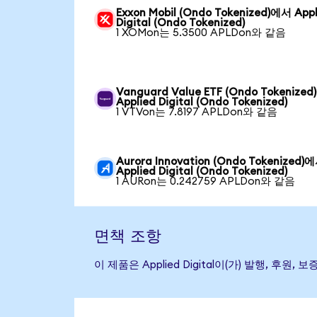
Exxon Mobil (Ondo Tokenized)에서 Appl
Digital (Ondo Tokenized)
1 XOMon는 5.3500 APLDon와 같음
Vanguard Value ETF (Ondo Tokenize
Applied Digital (Ondo Tokenized)
1 VTVon는 7.8197 APLDon와 같음
Aurora Innovation (Ondo Tokenized)
Applied Digital (Ondo Tokenized)
1 AURon는 0.242759 APLDon와 같음
면책 조항
이 제품은 Applied Digital이(가) 발행,