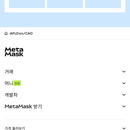
APLDon/CAD
MetaMask 사이트 바닥글
거래
스왑
머니
신규
예측 시장
신규
매수
개발자
무기한 선물
신규
카드
문서 보기
MetaMask 받기
실물자산
mUSD
신규
대시보드
Transaction Shield
수익 창출
Smart Accounts Kit
에이전트 지갑
신규
가격 둘러보기