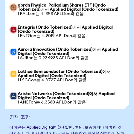
abrdn Physical Palladium Shares ETF (Ondo
Tokenized)에서 Applied Digital (Ondo Tokenized)
1 PALLon는 4.1898 APLDon와 같음
Entegris (Ondo Tokenized)에서 Applied Digital
(Ondo Tokenized)
1 ENTGon는 4.9019 APLDon와 같음
Aurora Innovation (Ondo Tokenized)에서 Applied
Digital (Ondo Tokenized)
1 AURon는 0.236935 APLDon와 같음
Lattice Semiconductor (Ondo Tokenized)에서
Applied Digital (Ondo Tokenized)
1 LSCCon는 4.3727 APLDon와 같음
Arista Networks (Ondo Tokenized)에서 Applied
Digital (Ondo Tokenized)
1 ANETon는 6.3580 APLDon와 같음
면책 조항
이 제품은 Applied Digital이(가) 발행, 후원, 보증하거나 제휴한 것
이 아닙니다. 회사명 및 기타 상표는 기초 참조 자산을 식별하기 위해