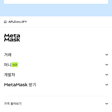
APLDon/JPY
MetaMask 사이트 바닥글
거래
스왑
머니
신규
예측 시장
신규
매수
개발자
무기한 선물
신규
카드
문서 보기
MetaMask 받기
실물자산
mUSD
신규
대시보드
Transaction Shield
수익 창출
Smart Accounts Kit
에이전트 지갑
신규
가격 둘러보기
임베디드 지갑
Snaps
비트코인 가격