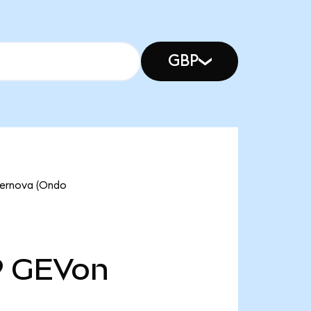
GBP
rnova (Ondo
9
GEVon