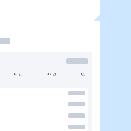
1시간
4시간
1일