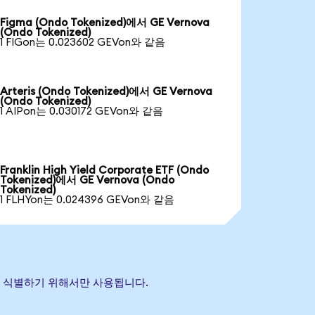
Figma (Ondo Tokenized)에서 GE Vernova
(Ondo Tokenized)
1 FIGon는 0.023602 GEVon와 같음
Arteris (Ondo Tokenized)에서 GE Vernova
(Ondo Tokenized)
1 AIPon는 0.030172 GEVon와 같음
Franklin High Yield Corporate ETF (Ondo
Tokenized)에서 GE Vernova (Ondo
Tokenized)
1 FLHYon는 0.024396 GEVon와 같음
산을 식별하기 위해서만 사용됩니다.