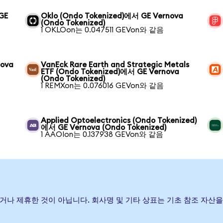
 GE
Oklo (Ondo Tokenized)에서 GE Vernova
(Ondo Tokenized)
1 OKLOon는 0.047511 GEVon와 같음
nova
VanEck Rare Earth and Strategic Metals
ETF (Ondo Tokenized)에서 GE Vernova
(Ondo Tokenized)
1 REMXon는 0.076016 GEVon와 같음
Applied Optoelectronics (Ondo Tokenized)
에서 GE Vernova (Ondo Tokenized)
1 AAOIon는 0.137938 GEVon와 같음
 보증하거나 제휴한 것이 아닙니다. 회사명 및 기타 상표는 기초 참조 자