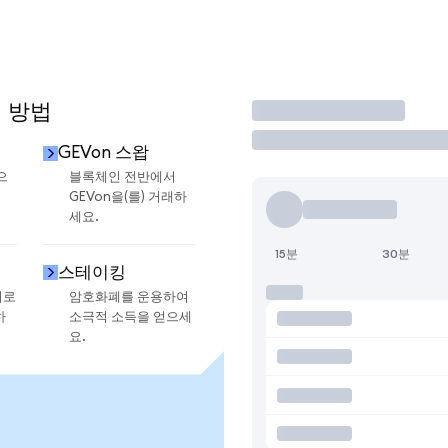
용 방법
거래
GEVon 스왑
으
블록체인 전반에서
GEVon을(를) 거래하
세요.
15분
30분
스테이킹
지로
암호화폐를 운용하여
하
소극적 소득을 얻으세
요.