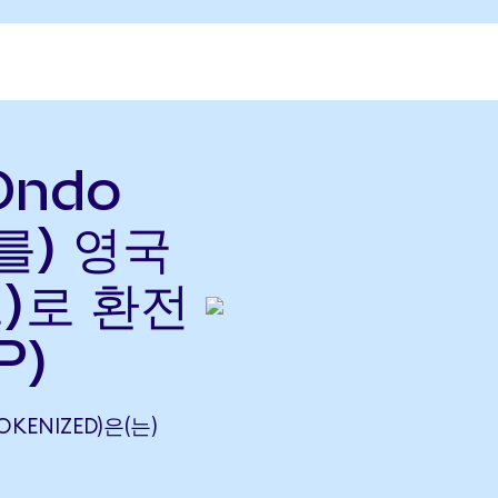
Ondo
(를) 영국
)로 환전
P)
OKENIZED)은(는)