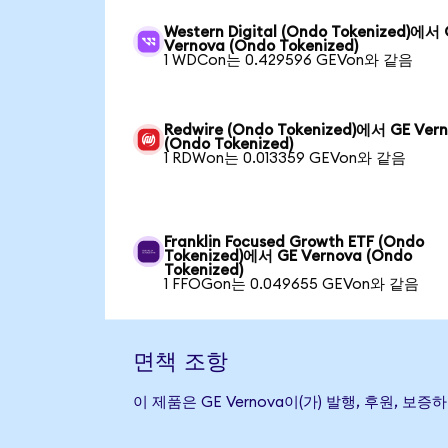
Western Digital (Ondo Tokenized)에서
Vernova (Ondo Tokenized)
1 WDCon는 0.429596 GEVon와 같음
Redwire (Ondo Tokenized)에서 GE Ver
(Ondo Tokenized)
1 RDWon는 0.013359 GEVon와 같음
Franklin Focused Growth ETF (Ondo
Tokenized)에서 GE Vernova (Ondo
Tokenized)
1 FFOGon는 0.049655 GEVon와 같음
면책 조항
이 제품은 GE Vernova이(가) 발행, 후원,