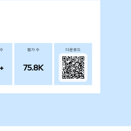
 수
평가 수
다운로드
+
75.8K