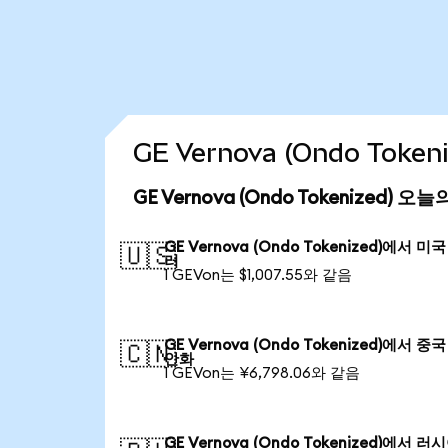
GE Vernova (Ondo Tok
GE Vernova (Ondo Tokenized) 
GE Vernova (Ondo Tokenized)에서 미국
🇺🇸
러
1 GEVon는 $1,007.55와 같음
GE Vernova (Ondo Tokenized)에서 중국
🇨🇳
안화
1 GEVon는 ¥6,798.06와 같음
GE Vernova (Ondo Tokenized)에서 러