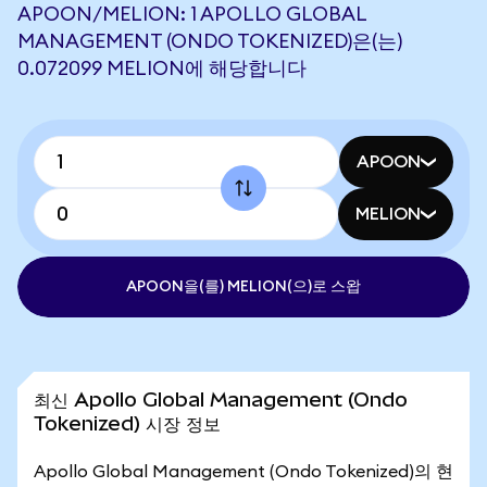
APOON/MELION: 1 APOLLO GLOBAL
MANAGEMENT (ONDO TOKENIZED)은(는)
0.072099 MELION에 해당합니다
APOON
MELION
APOON을(를) MELION(으)로 스왑
최신 Apollo Global Management (Ondo
Tokenized) 시장 정보
Apollo Global Management (Ondo Tokenized)의 현