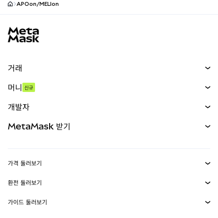
APOon/MELIon
MetaMask 사이트 바닥글
거래
스왑
머니
신규
예측 시장
신규
매수
개발자
무기한 선물
신규
카드
문서 보기
MetaMask 받기
실물자산
mUSD
신규
대시보드
Transaction Shield
수익 창출
Smart Accounts Kit
에이전트 지갑
신규
가격 둘러보기
임베디드 지갑
Snaps
비트코인 가격
환전 둘러보기
MetaMask Connect
이더리움 가격
보상
신규
BTC를 USD로 환전
솔라나 가격
가이드 둘러보기
Snaps
보안
ETH를 USD로 환전
BTC 매수
시바이누 가격