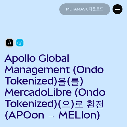
METAMASK 다운로드
METAMASK 다운로드
Apollo Global
Management (Ondo
Tokenized)을(를)
MercadoLibre (Ondo
Tokenized)(으)로 환전
(APOon → MELIon)