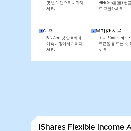
몇 번의 탭으로 시작하
BINCon을(를) 현
세요.
로 교환하세요.
예측
무기한 선물
BINCon 및 암호화폐
최대 50배 레버리
예측 시장에서 거래하
토큰을 롱 또는 숏 
세요.
세요.
iShares Flexible Incom