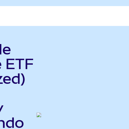
le
e ETF
zed)
y
ndo