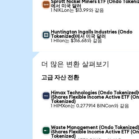
Sprott Nickel Miners ETF (Ondo Tokeni
에서 미국 달러
1 NIKLon는 $13.99와 같음
Huntington Ingalls Industries (Ondo
Tokenized)에서 미국 달러
1 HIIon는 $316.68와 같음
더 많은 변환 살펴보기
고급 자산 전환
Himax Technologies (Ondo Tokenize
iShares Flexible Income Active ETF (O
Tokenized)
1 HIMXon는 0.277914 BINCon와 같음
Waste Management (Ondo Tokenize
iShares Flexible Income Active ETF (O
Tokenized)