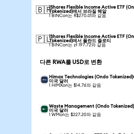
iShares Flexible Income Active ETF (O
🇧🇷
Tokenized)에서 브라질 헤알
1 BINCon는 R$270.01와 같음
iShares Flexible Income Active ETF (O
🇵🇱
Tokenized)에서 폴란드 즐로티
1 BINCon는 zł 197.72와 같음
다른 RWA를 USD로 변환
Himax Technologies (Ondo Tokenize
미국 달러
1 HIMXon는 $14.76와 같음
Waste Management (Ondo Tokenize
미국 달러
1 WMon는 $227.20와 같음