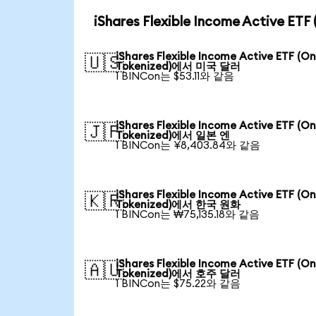
iShares Flexible Income Active 
iShares Flexible Income Active ETF (O
🇺🇸
Tokenized)에서 미국 달러
1 BINCon는 $53.11와 같음
iShares Flexible Income Active ETF (O
🇯🇵
Tokenized)에서 일본 엔
1 BINCon는 ¥8,403.84와 같음
iShares Flexible Income Active ETF (O
🇰🇷
Tokenized)에서 한국 원화
1 BINCon는 ₩75,135.18와 같음
iShares Flexible Income Active ETF (O
🇦🇺
Tokenized)에서 호주 달러
1 BINCon는 $75.22와 같음