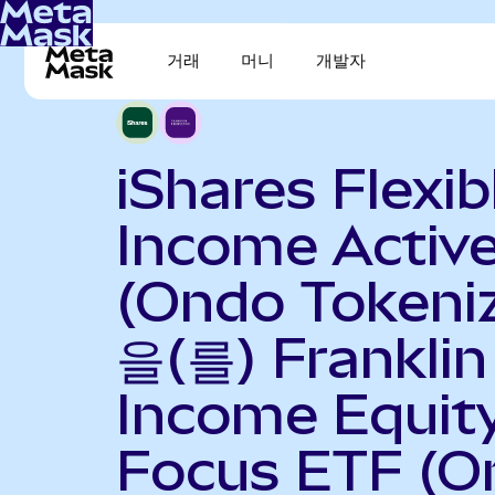
거래
머니
개발자
iShares Flexib
Income Activ
(Ondo Tokeni
을(를) Franklin
Income Equit
Focus ETF (O