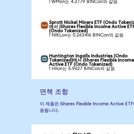
1 WMon는 4.2779 BINCon와 같음
Sprott Nickel Miners ETF (Ondo Tokeni
에서 iShares Flexible Income Active ET
(Ondo Tokenized)
1 NIKLon는 0.263416 BINCon와 같음
Huntington Ingalls Industries (Ondo
Tokenized)에서 iShares Flexible Incom
Active ETF (Ondo Tokenized)
1 HIIon는 5.9627 BINCon와 같음
면책 조항
이 제품은 iShares Flexible Income A
용됩니다.